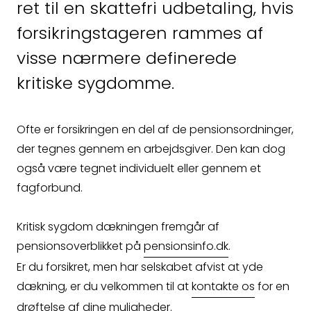
så kontakter vi dig
ret til en skattefri udbetaling, hvis
forsikringstageren rammes af
hurtigst muligt.
visse nærmere definerede
kritiske sygdomme.
Ofte er forsikringen en del af de pensionsordninger,
der tegnes gennem en arbejdsgiver. Den kan dog
også være tegnet individuelt eller gennem et
fagforbund.
Kritisk sygdom dækningen fremgår af
pensionsoverblikket på
pensionsinfo.dk
.
Er du forsikret, men har selskabet afvist at yde
dækning, er du velkommen til at
kontakte os
for en
drøftelse af dine muligheder.