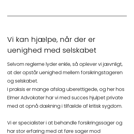
Kontakt
Vi kan hjælpe, når der er
uenighed med selskabet
Kontakt
Selvom reglerne lyder enkle, så oplever vi jævnligt,
at der opstår uenighed mellem forsikringstageren
Fagområder
og selskabet.
I praksis er mange afslag uberettigede, og her hos
Om os
Elmer Advokater har vi med succes hjulpet private
med at opnå dækning i tilfælde af kritisk sygdom.
Medarbejdere
Vi er specialister i at behandle forsikringssager og
Crossborder
har stor erfaring med at føre sager mod