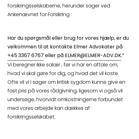
forsikringsselskaberne, herunder sager ved
Ankenævnet for Forsikring.
Spørgsmål
Har du spørgsmål eller brug for vores hjælp, er du
velkommen til at kontakte Elmer Advokater på
+45 3367 6767
eller på
ELMER@ELMER-ADV.DK
.”
Vi beregner ikke salær , før vi har en aftale om,
hvad vi skal gøre for dig, og hvad det vil koste.
Ofte vil vi i sager om kritisk sygdom kunne give en
fast pris på vores rådgivning, ligesom vi også vil
undersøge, hvorvidt omkostningerne forbundet
med vores arbejde kan dækkes af
forsikringsselskabet.