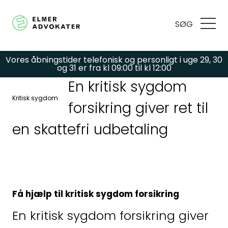
SØG
Vores åbningstider telefonisk og personligt i uge 29, 30
og 31 er fra kl 09:00 til kl 12:00
En kritisk sygdom
Kritisk sygdom
forsikring giver ret til
Har du spørgsmål
en skattefri udbetaling
eller brug for hjælp?
Udfyld
Få hjælp til kritisk sygdom forsikring
kontaktformularen,
En kritisk sygdom forsikring giver