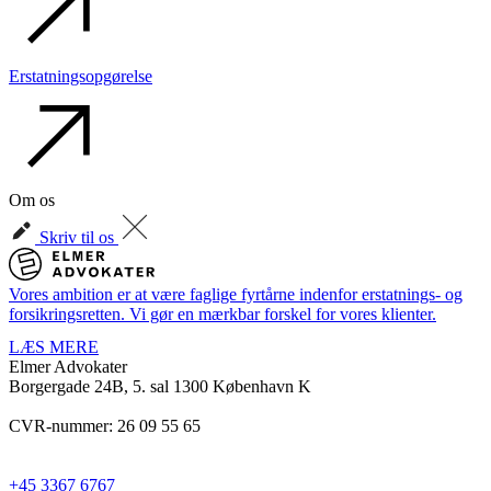
Erstatningsopgørelse
Om os
Skriv til os
Vores ambition er at være faglige fyrtårne indenfor erstatnings- og
forsikringsretten. Vi gør en mærkbar forskel for vores klienter.
LÆS MERE
Elmer Advokater
Borgergade 24B, 5. sal
1300 København K
CVR-nummer: 26 09 55 65
+45 3367 6767