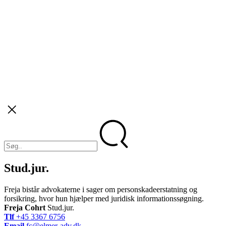
Stud.jur.
Freja bistår advokaterne i sager om personskadeerstatning og
forsikring, hvor hun hjælper med juridisk informationssøgning.
Freja Cohrt
Stud.jur.
Tlf
+45 3367 6756
Email
fc@elmer-adv.dk