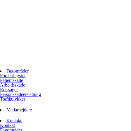
Fagområder
Forsikringsret
Patientskade
Arbejdsskade
Retssager
Personskadeerstatning
Trafikulykker
Medarbejdere
Kontakt
Kontakt
Fagområder