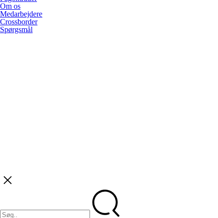
Om os
Medarbejdere
Crossborder
Spørgsmål