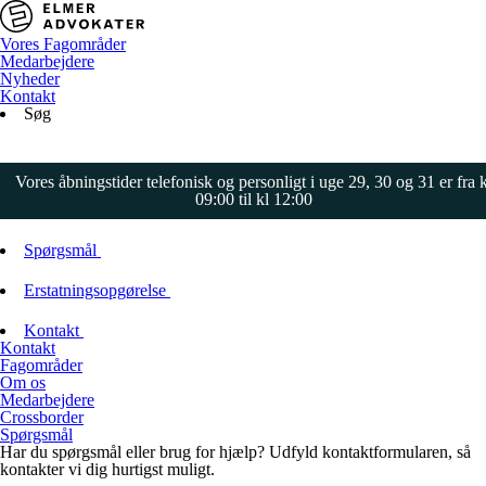
Vores Fagområder
Medarbejdere
Nyheder
Kontakt
Søg
Vores åbningstider telefonisk og personligt i uge 29, 30 og 31 er fra k
09:00 til kl 12:00
Spørgsmål
Erstatningsopgørelse
Kontakt
Kontakt
Fagområder
Om os
Medarbejdere
Crossborder
Spørgsmål
Har du spørgsmål eller brug for hjælp? Udfyld kontaktformularen, så
kontakter vi dig hurtigst muligt.