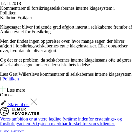
12.11.2018
Kommentarer til forsikringsselskabernes interne klagesystem i
Politiken.
Kathrine Frøkjær
Klagesager bliver i stigende grad afgjort internt i selskaberne fremfor af
Ankenævnet for Forsikring.
Men der findes ingen opgørelser over, hvor mange sager, der bliver
afgjort i forsikringsselskabernes egne klageinstanser. Eller opgørelser
over, hvordan de bliver afgjort.
Og det er et problem, da selskabernes interne klageinstans ofte udgøres
af selskabets egne jurister eller selskabets ledelse.
Læs Gert Willerslevs kommentarer til selskabernes interne klagesystem
i
Politiken
Læs mere
Om os
Skriv til os
Vores ambition er at være faglige fyrtårne indenfor erstatnings- og
forsikringsretten. Vi gør en mærkbar forskel for vores klienter.