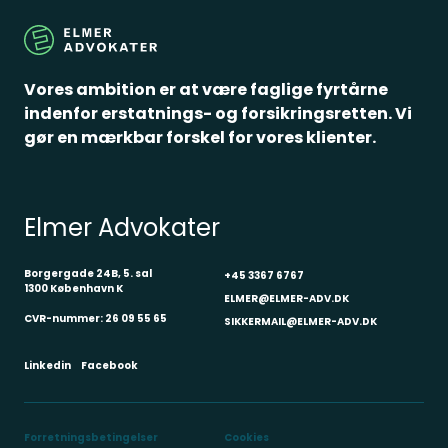
Om os
Medarbejdere
Vores ambition er at være faglige fyrtårne
indenfor erstatnings- og forsikringsretten. Vi
Crossborder
gør en mærkbar forskel for vores klienter.
Spørgsmål
Elmer Advokater
Borgergade 24B, 5. sal
+45 3367 6767
1300 København K
ELMER@ELMER-ADV.DK
CVR-nummer: 26 09 55 65
SIKKERMAIL@ELMER-ADV.DK
Linkedin
Facebook
Forretningsbetingelser
Cookies