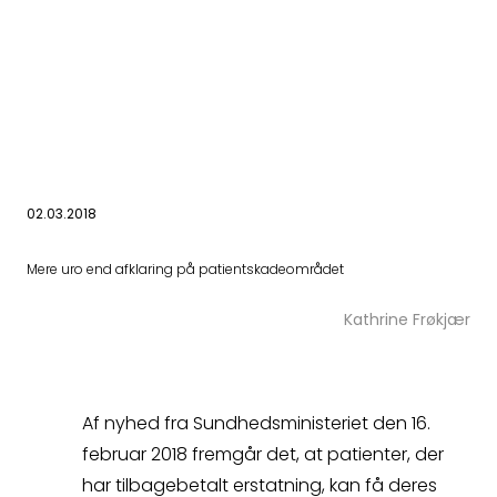
02.03.2018
Har du spørgsmål
Mere uro end afklaring på patientskadeområdet
eller brug for hjælp?
Kathrine Frøkjær
Udfyld
Af nyhed fra Sundhedsministeriet den 16.
kontaktformularen,
februar 2018 fremgår det, at patienter, der
har tilbagebetalt erstatning, kan få deres