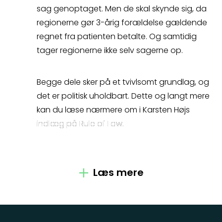
så kontakter vi dig
Spørgsmål
sag genoptaget. Men de skal skynde sig, da
regionerne gør 3-årig forældelse gældende
hurtigst muligt.
regnet fra patienten betalte. Og samtidig
Erstatningsopgørelse
tager regionerne ikke selv sagerne op.
Begge dele sker på et tvivlsomt grundlag, og
det er politisk uholdbart. Dette og langt mere
Kontakt
kan du læse nærmere om i Karsten Højs
indlæg på Rule of Law.
Kontakt
Læs mere
Fagområder