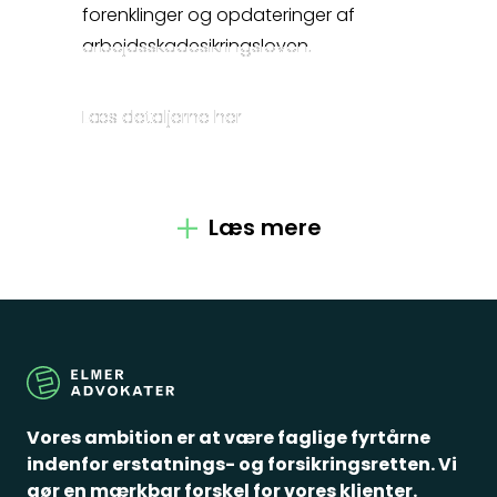
forenklinger og opdateringer af
Kontakt
arbejdsskadesikringsloven.
Fagområder
Læs detaljerne her
Om os
Læs mere
Medarbejdere
Crossborder
Spørgsmål
Vores ambition er at være faglige fyrtårne
indenfor erstatnings- og forsikringsretten. Vi
gør en mærkbar forskel for vores klienter.