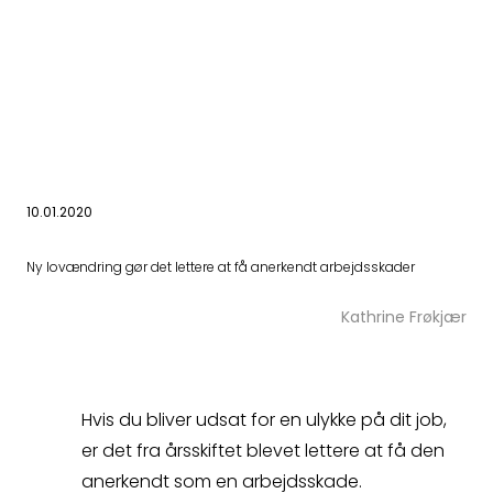
10.01.2020
Har du spørgsmål
Ny lovændring gør det lettere at få anerkendt arbejdsskader
eller brug for hjælp?
Kathrine Frøkjær
Udfyld
Hvis du bliver udsat for en ulykke på dit job,
kontaktformularen,
er det fra årsskiftet blevet lettere at få den
anerkendt som en arbejdsskade.