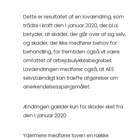
så kontakter vi dig
Dette er resultatet af en lovændring, som
hurtigst muligt.
trådte i kraft den 1. januar 2020, der bl.a.
betyder, at skader, der går over af sig selv,
og skader, der ikke medfører behov for
behandling, for fremtiden også vil være
Spørgsmål
omfattet af arbejdsulykkesbegrebet.
Lovændringen medfører også, at AES
Erstatningsopgørelse
selvstændigt kan træffe afgørelser om
anerkendelsesspørgsmålet.
Ændringen gælder kun for skader sket fra
Kontakt
den 1. januar 2020.
Ydermere medfører loven en række