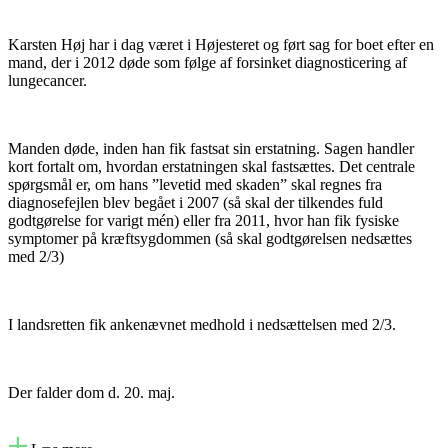
Karsten Høj har i dag været i Højesteret og ført sag for boet efter en
mand, der i 2012 døde som følge af forsinket diagnosticering af
lungecancer.
Manden døde, inden han fik fastsat sin erstatning. Sagen handler
kort fortalt om, hvordan erstatningen skal fastsættes. Det centrale
spørgsmål er, om hans ”levetid med skaden” skal regnes fra
diagnosefejlen blev begået i 2007 (så skal der tilkendes fuld
godtgørelse for varigt mén) eller fra 2011, hvor han fik fysiske
symptomer på kræftsygdommen (så skal godtgørelsen nedsættes
med 2/3)
I landsretten fik ankenævnet medhold i nedsættelsen med 2/3.
Der falder dom d. 20. maj.