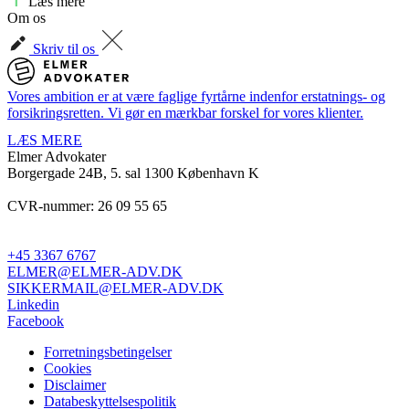
Læs mere
Om os
Skriv til os
Vores ambition er at være faglige fyrtårne indenfor erstatnings- og
forsikringsretten. Vi gør en mærkbar forskel for vores klienter.
LÆS MERE
Elmer Advokater
Borgergade 24B, 5. sal
1300 København K
CVR-nummer: 26 09 55 65
+45 3367 6767
ELMER@ELMER-ADV.DK
SIKKERMAIL@ELMER-ADV.DK
Linkedin
Facebook
Forretningsbetingelser
Cookies
Disclaimer
Databeskyttelsespolitik