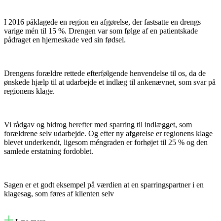
I 2016 påklagede en region en afgørelse, der fastsatte en drengs
varige mén til 15 %. Drengen var som følge af en patientskade
pådraget en hjerneskade ved sin fødsel.
Drengens forældre rettede efterfølgende henvendelse til os, da de
ønskede hjælp til at udarbejde et indlæg til ankenævnet, som svar på
regionens klage.
Vi rådgav og bidrog herefter med sparring til indlægget, som
forældrene selv udarbejde. Og efter ny afgørelse er regionens klage
blevet underkendt, ligesom méngraden er forhøjet til 25 % og den
samlede erstatning fordoblet.
Sagen er et godt eksempel på værdien at en sparringspartner i en
klagesag, som føres af klienten selv