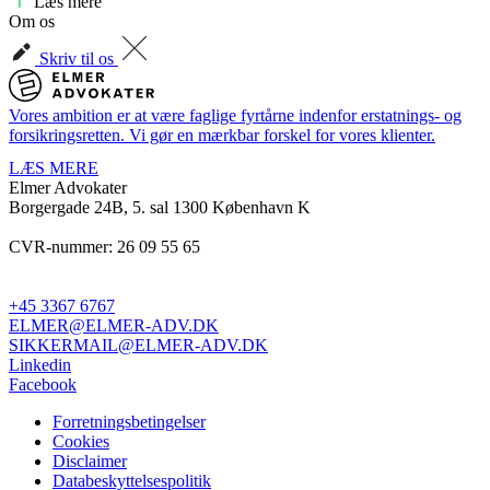
Læs mere
Om os
Skriv til os
Vores ambition er at være faglige fyrtårne indenfor erstatnings- og
forsikringsretten. Vi gør en mærkbar forskel for vores klienter.
LÆS MERE
Elmer Advokater
Borgergade 24B, 5. sal
1300 København K
CVR-nummer: 26 09 55 65
+45 3367 6767
ELMER@ELMER-ADV.DK
SIKKERMAIL@ELMER-ADV.DK
Linkedin
Facebook
Forretningsbetingelser
Cookies
Disclaimer
Databeskyttelsespolitik