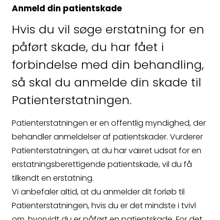
så kontakter vi dig
Anmeld din patientskade
Hvis du vil søge erstatning for en
hurtigst muligt.
påført skade, du har fået i
forbindelse med din behandling,
så skal du anmelde din skade til
Patienterstatningen.
Patienterstatningen er en offentlig myndighed, der
behandler anmeldelser af patientskader. Vurderer
Patienterstatningen, at du har været udsat for en
erstatningsberettigende patientskade, vil du få
tilkendt en erstatning.
Vi anbefaler altid, at du anmelder dit forløb til
Patienterstatningen, hvis du er det mindste i tvivl
om, hvorvidt du er påført en patientskade. For det