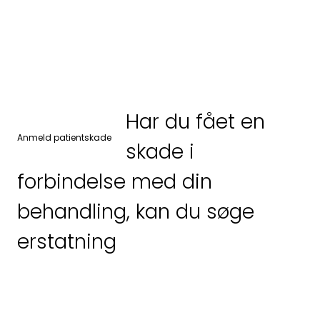
Har du fået en
Anmeld patientskade
skade i
Har du spørgsmål
forbindelse med din
eller brug for hjælp?
behandling, kan du søge
erstatning
Udfyld
kontaktformularen,