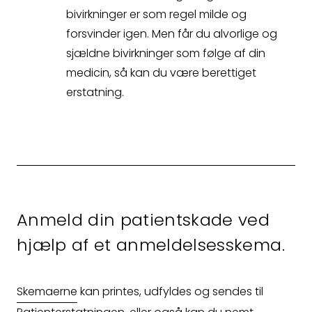
Erstatningsopgørelse
bivirkninger er som regel milde og
forsvinder igen. Men får du alvorlige og
sjældne bivirkninger som følge af din
medicin, så kan du være berettiget
erstatning.
Kontakt
Kontakt
Anmeld din patientskade ved
Fagområder
hjælp af et anmeldelsesskema.
Om os
Skemaerne
kan printes, udfyldes og sendes til
Medarbejdere