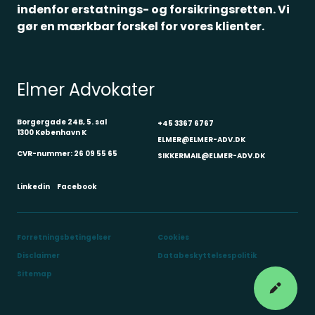
indenfor erstatnings- og forsikringsretten. Vi
gør en mærkbar forskel for vores klienter.
Elmer Advokater
Borgergade 24B, 5. sal
+45 3367 6767
1300 København K
ELMER@ELMER-ADV.DK
CVR-nummer: 26 09 55 65
SIKKERMAIL@ELMER-ADV.DK
Linkedin
Facebook
Forretningsbetingelser
Cookies
Disclaimer
Databeskyttelsespolitik
Sitemap
Skriv 