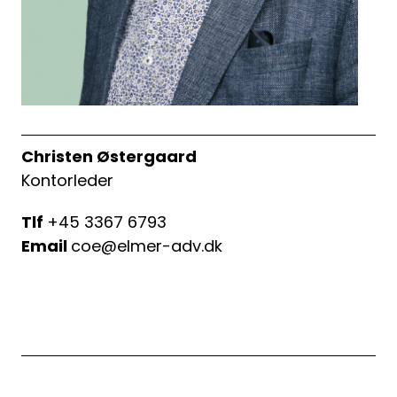
Christen Østergaard
Spørgsmål
Kontorleder
Erstatningsopgørelse
Tlf
+45 3367 6793
Email
coe@elmer-adv.dk
Kontakt