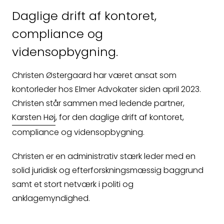
Daglige drift af kontoret,
Kontakt
compliance og
vidensopbygning.
Fagområder
Christen Østergaard har været ansat som
Om os
kontorleder hos Elmer Advokater siden april 2023.
Christen står sammen med ledende partner,
Karsten Høj
, for den daglige drift af kontoret,
Medarbejdere
compliance og vidensopbygning.
Crossborder
Christen er en administrativ stærk leder med en
solid juridisk og efterforskningsmæssig baggrund
Spørgsmål
samt et stort netværk i politi og
anklagemyndighed.