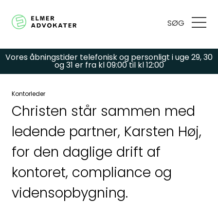
SØG
Vores åbningstider telefonisk og personligt i uge 29, 30
og 31 er fra kl 09:00 til kl 12:00
Kontorleder
Har du spørgsmål
Christen står sammen med
ledende partner, Karsten Høj,
eller brug for hjælp?
for den daglige drift af
Udfyld
kontoret, compliance og
vidensopbygning.
kontaktformularen,