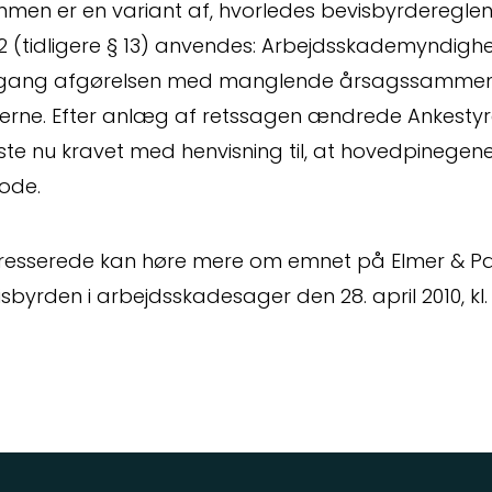
en er en variant af, hvorledes bevisbyrdereglen i
. 2 (tidligere § 13) anvendes: Arbejdsskademyndig
ang afgørelsen med manglende årsagssamme
erne. Efter anlæg af retssagen ændrede Ankestyre
ste nu kravet med henvisning til, at hovedpinegen
ode.
eresserede kan høre mere om emnet på Elmer & 
sbyrden i arbejdsskadesager den 28. april 2010, kl. 