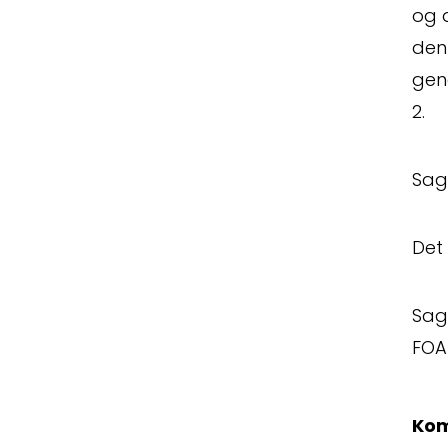
Kontak
og 
den 
gene
2.
Sage
Det 
Sag
FOA
Kom