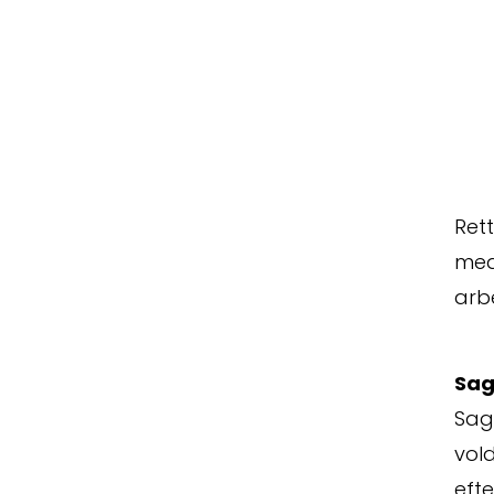
Rett
medh
arbe
Sag
Sage
vol
eft