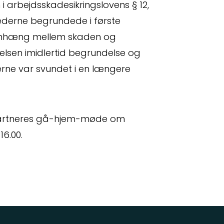
 arbejdsskadesikringslovens § 12,
hederne begrundede i første
nhæng mellem skaden og
lsen imidlertid begrundelse og
erne var svundet i en længere
Partneres gå-hjem-møde om
16.00.