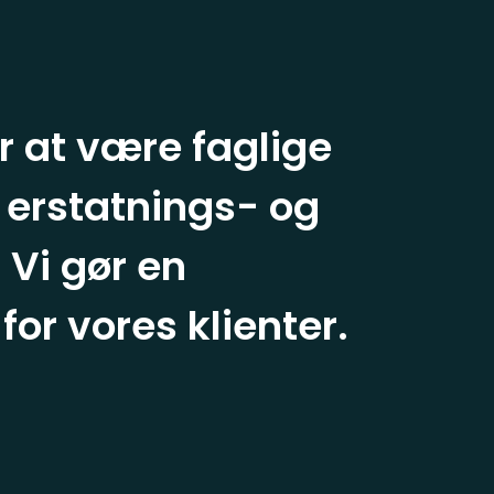
r at være faglige
 erstatnings- og
 Vi gør en
or vores klienter.