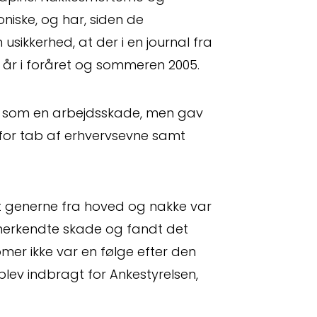
oniske, og har, siden de
ikkerhed, at der i en journal fra
½ år i foråret og sommeren 2005.
en som en arbejdsskade, men gav
 for tab af erhvervsevne samt
t generne fra hoved og nakke var
rkendte skade og fandt det
mer ikke var en følge efter den
lev indbragt for Ankestyrelsen,