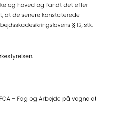
ke og hoved og fandt det efter
rt, at de senere konstaterede
ejdsskadesikringslovens § 12, stk.
nkestyrelsen.
 os
Crossborder
FOA – Fag og Arbejde på vegne et
darbejdere
Spørgsmål