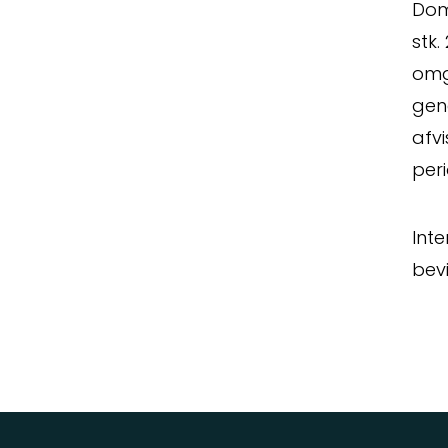
Domm
stk
omg
gen
afvi
peri
Int
bevi