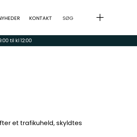
NYHEDER
KONTAKT
SØG
00 til kl 12:00
er et trafikuheld, skyldtes