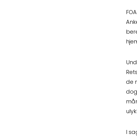
Spørg
FOA
Ank
bere
hjem
Unde
Ret
Erstat
de 
dog
måne
ulyk
I s