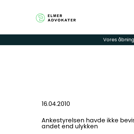
Vores åbningst
Har du spør
hjælp? Udfy
så kontakter
16.04.2010
Ankestyrelsen havde ikke bevis
andet end ulykken