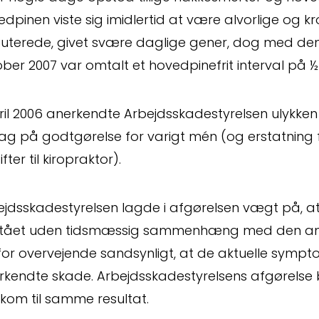
dpinen viste sig imidlertid at være alvorlige og kr
terede, givet svære daglige gener, dog med den us
ber 2007 var omtalt et hovedpinefrit interval på 
pril 2006 anerkendte Arbejdsskadestyrelsen ulykk
lag på godtgørelse for varigt mén (og erstatning
fter til kiropraktor).
ejdsskadestyrelsen lagde i afgørelsen vægt på, a
tået uden tidsmæssig sammenhæng med den ane
or overvejende sandsynligt, at de aktuelle sympto
rkendte skade. Arbejdsskadestyrelsens afgørelse b
kom til samme resultat.