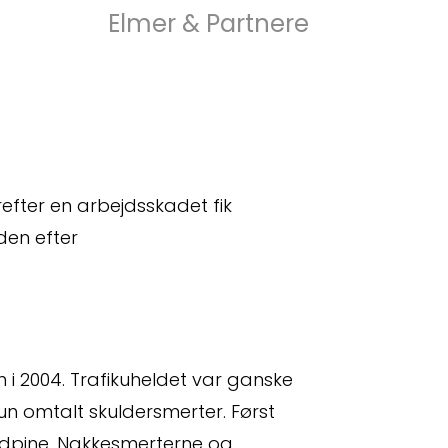
Elmer & Partnere
refter en arbejdsskadet fik
den efter
n i 2004. Trafikuheldet var ganske
n omtalt skuldersmerter. Først
edpine. Nakkesmerterne og