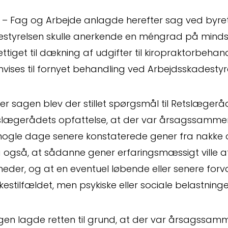
smål
 – Fag og Arbejde anlagde herefter sag ved byr
estyrelsen skulle anerkende en méngrad på mind
ttiget til dækning af udgifter til kiropraktorbehan
vises til fornyet behandling ved Arbejdsskadestyr
r sagen blev der stillet spørgsmål til Retslægeråd
slægerådets opfattelse, at der var årsagssamme
ningsopgø
nogle dage senere konstaterede gener fra nakke 
 også, at sådanne gener erfaringsmæssigt ville af
der, og at en eventuel løbende eller senere forvær
kestilfældet, men psykiske eller sociale belastninge
agen lagde retten til grund, at der var årsagssa