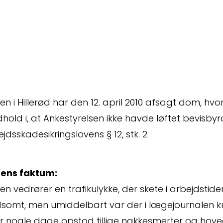
en i Hillerød har den 12. april 2010 afsagt dom, hvo
old i, at Ankestyrelsen ikke havde løftet bevisbyr
jdsskadesikringslovens § 12, stk. 2.
ens faktum:
n vedrører en trafikulykke, der skete i arbejdstide
dsomt, men umiddelbart var der i lægejournalen ku
er nogle dage opstod tillige nakkesmerter og hov