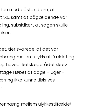
etten med påstand om, at
st 5%, samt at pågældende var
dling, subsidiært at sagen skulle
elsen.
et, der svarede, at det var
nhæng mellem ulykkestilfældet og
relse
og hoved. Retslægerådet skrev
tage i løbet af dage – uger –
ring ikke kunne tilskrives
r.
mmenhæng mellem ulykkestilfældet