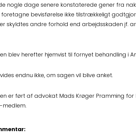
t
de nogle dage senere konstaterede gener fra nak
foretagne bevisførelse ikke tilstrækkeligt godtgjo
r skyldtes andre forhold end arbejdsskaden jf. arb
n blev herefter hjemvist til fornyet behandling i A
vides endnu ikke, om sagen vil blive anket.
Kontakt
Om
en er ført af advokat Mads Krøger Pramming for 
Fagområder
Me
-medlem.
mentar: