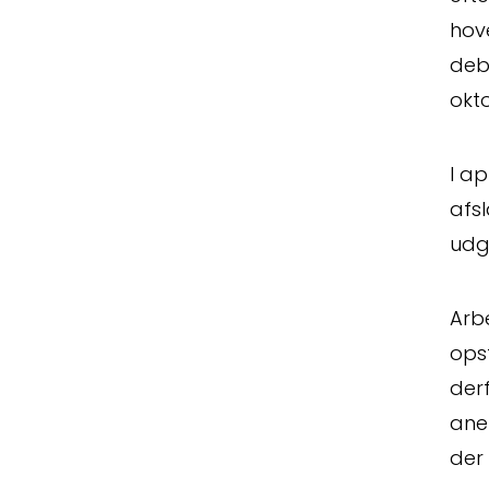
hove
debu
okto
I a
afs
udgi
Arb
ops
derf
ane
der 