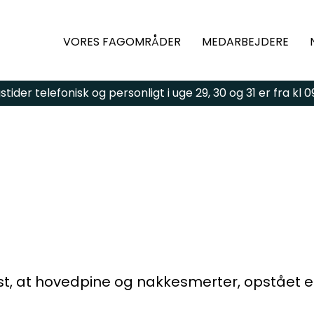
VORES FAGOMRÅDER
MEDARBEJDERE
ider telefonisk og personligt i uge 29, 30 og 31 er fra kl 09:
gsmål eller brug for
ld kontaktformularen,
 vi dig hurtigst muligt.
t, at hovedpine og nakkesmerter, opstået eft