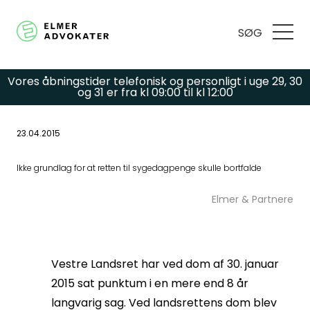
SØG
Vores åbningstider telefonisk og personligt i uge 29, 30
og 31 er fra kl 09:00 til kl 12:00
23.04.2015
Har du spørgsmål
Ikke grundlag for at retten til sygedagpenge skulle bortfalde
eller brug for hjælp?
Elmer & Partnere
Udfyld
Vestre Landsret har ved dom af 30. januar
kontaktformularen,
2015 sat punktum i en mere end 8 år
langvarig sag. Ved landsrettens dom blev