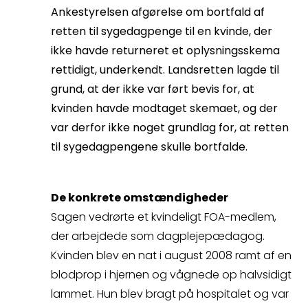
så kontakter vi dig
Ankestyrelsen afgørelse om bortfald af
retten til sygedagpenge til en kvinde, der
hurtigst muligt.
ikke havde returneret et oplysningsskema
rettidigt, underkendt. Landsretten lagde til
grund, at der ikke var ført bevis for, at
kvinden havde modtaget skemaet, og der
var derfor ikke noget grundlag for, at retten
til sygedagpengene skulle bortfalde.
De konkrete omstændigheder
Sagen vedrørte et kvindeligt FOA-medlem,
der arbejdede som dagplejepædagog.
Spørgsmål
Kvinden blev en nat i august 2008 ramt af en
blodprop i hjernen og vågnede op halvsidigt
Erstatningsopgørelse
lammet. Hun blev bragt på hospitalet og var