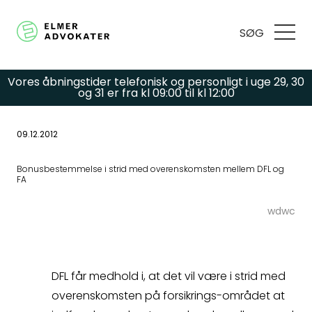
SØG
Vores åbningstider telefonisk og personligt i uge 29, 30
og 31 er fra kl 09:00 til kl 12:00
09.12.2012
Har du spørgsmål
Bonusbestemmelse i strid med overenskomsten mellem DFL og
FA
eller brug for hjælp?
wdwc
Udfyld
kontaktformularen,
DFL får medhold i, at det vil være i strid med
overenskomsten på forsikrings-området at