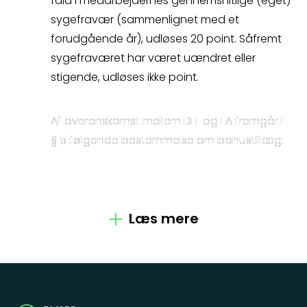
fald i medarbejdernes gennemsnitlige (eget)
sygefravær (sammenlignet med et
forudgående år), udløses 20 point. Såfremt
sygefraværet har været uændret eller
Kontakt
stigende, udløses ikke point.
Fagområder
Af overenskomst mellem DFL og FA fremgår i
§ 5 følgende bestemmelse om bonustillæg:
Om os
§ 5 Bonustillæg
Medarbejdere
Læs mere
Crossborder
Stk. 1. For medarbejdere i funktioner, der
indeholder arbejdsopgaver, der kan
målfastsættes, kan selskab og
Spørgsmål
personaleforening aftale regler for
udbetaling af bonustillæg.