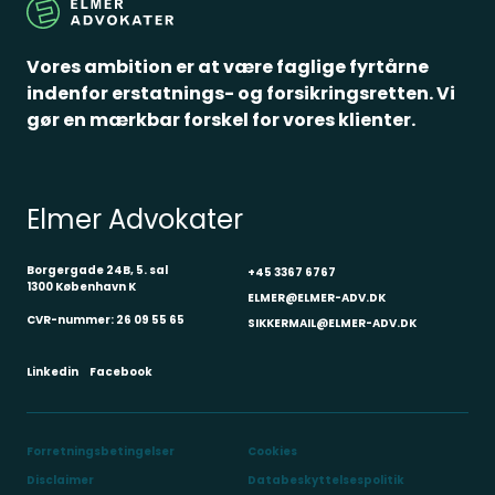
Vores ambition er at være faglige fyrtårne
…
indenfor erstatnings- og forsikringsretten. Vi
gør en mærkbar forskel for vores klienter.
Stk. 4. Den mellem selskabet og
personaleforeningen indgåede aftale må
ikke indebære, at medarbejderen tildeles
Elmer Advokater
personlige mål, der i sig selv har
ansættelsesretlige konsekvenser ved
Borgergade 24B, 5. sal
+45 3367 6767
1300 København K
manglende målopfyldelse. Bonustillægget
ELMER@ELMER-ADV.DK
kan optjenes på gruppebasis, hvor der er
CVR-nummer: 26 09 55 65
SIKKERMAIL@ELMER-ADV.DK
forretningsmæssig basis herfor. Aftalen kan
Linkedin
Facebook
ikke tilsidesætte den overenskomstmæssige
fastsatte aflønning, arbejdstidsregler mv.
Forretningsbetingelser
Cookies
Disclaimer
Databeskyttelsespolitik
Parterne var enige om, at de i forbindelse