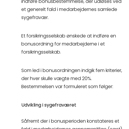
indføre bonusbestemmelse, der udløses ved
så kontakter vi dig
et generelt fald i medarbejdernes samlede
sygefravær.
hurtigst muligt.
Et forsikringsselskab ønskede at indføre en
bonusordning for medarbejderne i et
forsikringsselskab.
Spørgsmål
Som led i bonusordningen indgik fem kriterier,
der hver skulle vægte med 20%.
Erstatningsopgørelse
Bestemmelsen var formuleret som følger:
Udvikling i sygefraværet
Såfremt der i bonusperioden konstateres et
Kontakt