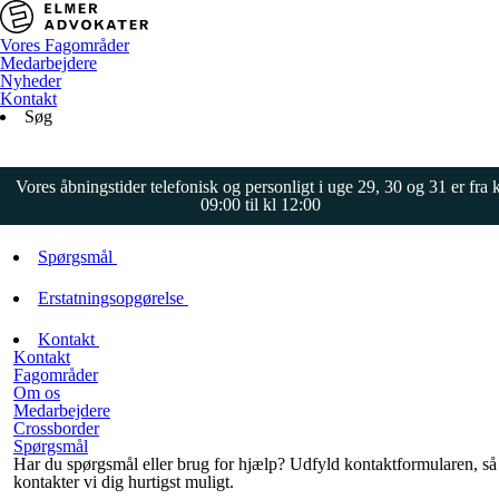
Vores Fagområder
Medarbejdere
Nyheder
Kontakt
Søg
Vores åbningstider telefonisk og personligt i uge 29, 30 og 31 er fra k
09:00 til kl 12:00
Spørgsmål
Erstatningsopgørelse
Kontakt
Kontakt
Fagområder
Om os
Medarbejdere
Crossborder
Spørgsmål
Har du spørgsmål eller brug for hjælp? Udfyld kontaktformularen, så
kontakter vi dig hurtigst muligt.