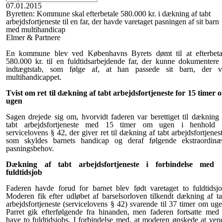
07.01.2015
Byretten: Kommune skal efterbetale 580.000 kr. i dækning af tabt
arbejdsfortjeneste til en far, der havde varetaget pasningen af sit barn
med multihandicap
Elmer & Partnere
En kommune blev ved Københavns Byrets dømt til at efterbeta
580.000 kr. til en fuldtidsarbejdende far, der kunne dokumentere 
indtægtstab, som følge af, at han passede sit barn, der v
multihandicappet.
Tvist om ret til dækning af tabt arbejdsfortjeneste for 15 timer 
ugen
Sagen drejede sig om, hvorvidt faderen var berettiget til dækning 
tabt arbejdsfortjeneste med 15 timer om ugen i henhold t
servicelovens § 42, der giver ret til dækning af tabt arbejdsfortjenest
som skyldes barnets handicap og deraf følgende ekstraordinæ
pasningsbehov.
Dækning af tabt arbejdsfortjeneste i forbindelse med 
fuldtidsjob
Faderen havde forud for barnet blev født varetaget to fuldtidsjo
Moderen fik efter udløbet af barselsorloven tilkendt dækning af ta
arbejdsfortjeneste (servicelovens § 42) svarende til 37 timer om uge
Parret gik efterfølgende fra hinanden, men faderen fortsatte med 
have to fuldtidsjobs. I forbindelse med, at moderen ønskede at ven