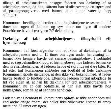
tilbage til arbejdsmarkedet ansøgte faderen om dækning af ta
arbejdsfortjeneste, da han, såfremt han skulle overtage en større and
af pasningsopgaverne med barnet, ikke kunne varetage beg
stillinger.
Kommunen bevilligede herefter tabt arbejdsfortjeneste svarende til 
timer om ugen til faderen og syv timer om ugen til modere
Forældrene havde i øvrigt en 7/7 deleordning.
Dækning af tabt arbejdsfortjeneste tilbagekaldt eft
hjemmebesøg
Kommunen traf først afgørelse om reduktion af dækningen af ta
arbejdsfortjeneste ned til 15 timer om ugen under henvisning til, 
barnet ikke længere havde det samme pasningsbehov. I forbindel
med et sagsbehandlerskift og et hjemmebesøg hos faderen bemærke
den nye sagsbehandler, at faderen havde et stort hus og dyre biler. Ko
tid efter traf kommunen afgørelse om bortfald af hele dækninge
Kommunen gjorde gældende, at den ikke var bekendt med, at fader
havde bestridt to fuldtidsjobs. Eftersom faderen fortsat arbejdede fu
tid ved siden af, at han fik dækning for tabt arbejdsfortjeneste, v
kommunen nu af den opfattelse, at han slet ikke havde nog
indtægtstab, som følge af sønnens handicap.
Faderen var i henhold til kommunens opfattelse ikke anderledes still
end andre enlige fædre, der heller ikke ville være i stand til arbej
mere end 37 timer om ugen.