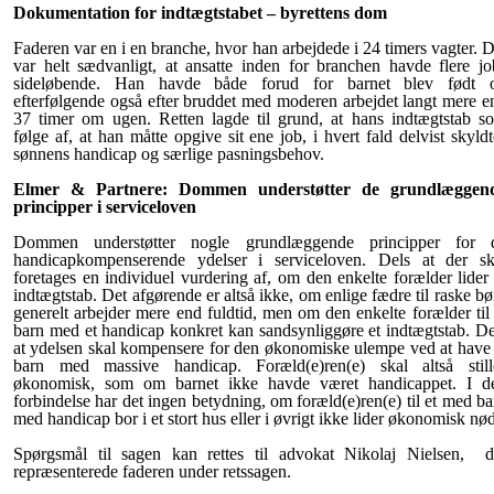
Dokumentation for indtægtstabet – byrettens dom
Faderen var en i en branche, hvor han arbejdede i 24 timers vagter. D
var helt sædvanligt, at ansatte inden for branchen havde flere jo
sideløbende. Han havde både forud for barnet blev født 
efterfølgende også efter bruddet med moderen arbejdet langt mere e
37 timer om ugen. Retten lagde til grund, at hans indtægtstab s
følge af, at han måtte opgive sit ene job, i hvert fald delvist skyldt
sønnens handicap og særlige pasningsbehov.
Elmer & Partnere: Dommen understøtter de grundlæggen
principper i serviceloven
Dommen understøtter nogle grundlæggende principper for 
handicapkompenserende ydelser i serviceloven. Dels at der sk
foretages en individuel vurdering af, om den enkelte forælder lider 
indtægtstab. Det afgørende er altså ikke, om enlige fædre til raske bø
generelt arbejder mere end fuldtid, men om den enkelte forælder til 
barn med et handicap konkret kan sandsynliggøre et indtægtstab. De
at ydelsen skal kompensere for den økonomiske ulempe ved at have 
barn med massive handicap. Foræld(e)ren(e) skal altså still
økonomisk, som om barnet ikke havde været handicappet. I d
forbindelse har det ingen betydning, om foræld(e)ren(e) til et med ba
med handicap bor i et stort hus eller i øvrigt ikke lider økonomisk nød
Spørgsmål til sagen kan rettes til advokat Nikolaj Nielsen, d
repræsenterede faderen under retssagen.