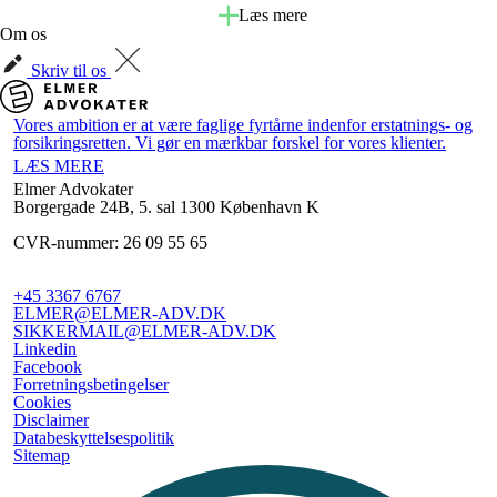
Læs mere
Om os
Skriv til os
Vores ambition er at være faglige fyrtårne indenfor erstatnings- og
forsikringsretten. Vi gør en mærkbar forskel for vores klienter.
LÆS MERE
Elmer Advokater
Borgergade 24B, 5. sal
1300 København K
CVR-nummer: 26 09 55 65
+45 3367 6767
ELMER@ELMER-ADV.DK
SIKKERMAIL@ELMER-ADV.DK
Linkedin
Facebook
Forretningsbetingelser
Cookies
Disclaimer
Databeskyttelsespolitik
Sitemap