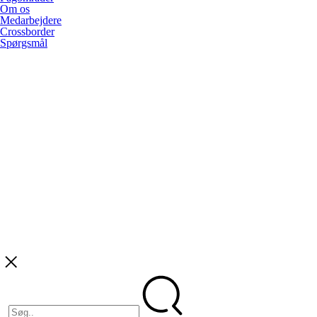
Om os
Medarbejdere
Crossborder
Spørgsmål