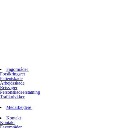
Fagområder
Forsikringsret
Patientskade
Arbejdsskade
Retssager
Personskadeerstatning
Trafikulykker
Medarbejdere
Kontakt
Kontakt
Fagområder