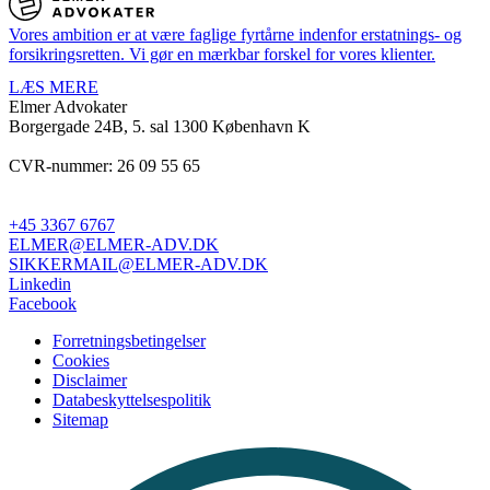
Vores ambition er at være faglige fyrtårne indenfor erstatnings- og
forsikringsretten. Vi gør en mærkbar forskel for vores klienter.
LÆS MERE
Elmer Advokater
Borgergade 24B, 5. sal
1300 København K
CVR-nummer: 26 09 55 65
+45 3367 6767
ELMER@ELMER-ADV.DK
SIKKERMAIL@ELMER-ADV.DK
Linkedin
Facebook
Forretningsbetingelser
Cookies
Disclaimer
Databeskyttelsespolitik
Sitemap