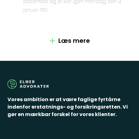
Kontakt
december og er klar igen mandag den 3.
januar 2011.
Fagområder
Om os
Læs mere
Medarbejdere
Crossborder
Spørgsmål
Vores ambition er at være faglige fyrtårne
indenfor erstatnings- og forsikringsretten. Vi
gør en mærkbar forskel for vores klienter.