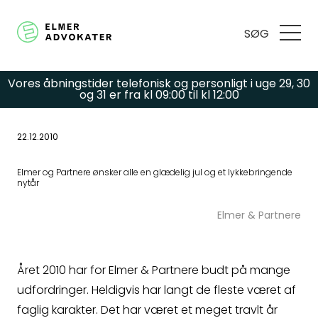
SØG
Vores åbningstider telefonisk og personligt i uge 29, 30
og 31 er fra kl 09:00 til kl 12:00
22.12.2010
Har du spørgsmål
Elmer og Partnere ønsker alle en glædelig jul og et lykkebringende
nytår
eller brug for hjælp?
Elmer & Partnere
Udfyld
Året 2010 har for Elmer & Partnere budt på mange
kontaktformularen,
udfordringer. Heldigvis har langt de fleste været af
faglig karakter. Det har været et meget travlt år