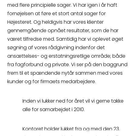
så kontakter vi dig
med flere principielle sager. Vi har igen i år haft
fornøjelsen at føre et stort antal sager for
hurtigst muligt.
Højesteret. Og heldigvis har vores klienter
gennemgående opnået resultater, som de har
været tilfredse med. Samtidig har vi oplevet øget
Spørgsmål
søgning af vores rådgivning indenfor det
ansættelses- og erstatningsretlige område; både
Erstatningsopgørelse
fra fagforbund og private. Vi ser på den baggrund
frem til et spændende nytår sammen med vores
kunder og for firmaets medarbejdere.
Kontakt
Inden vi lukker ned for året vil vi gerne takke
alle for samarbejdet i 2010.
Kontoret holder lukket fra og med den 23.