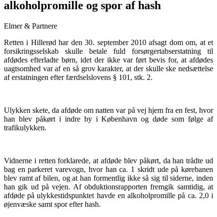
alkoholpromille og spor af hash
Elmer & Partnere
Retten i Hillerød har den 30. september 2010 afsagt dom om, at et
forsikringsselskab skulle betale fuld forsørgertabserstatning til
afdødes efterladte børn, idet der ikke var ført bevis for, at afdødes
uagtsomhed var af en så grov karakter, at der skulle ske nedsættelse
af erstatningen efter færdselslovens § 101, stk. 2.
Ulykken skete, da afdøde om natten var på vej hjem fra en fest, hvor
han blev påkørt i indre by i København og døde som følge af
trafikulykken.
Vidnerne i retten forklarede, at afdøde blev påkørt, da han trådte ud
bag en parkeret varevogn, hvor han ca. 1 skridt ude på kørebanen
blev ramt af bilen, og at han formentlig ikke så sig til siderne, inden
han gik ud på vejen. Af obduktionsrapporten fremgik samtidig, at
afdøde på ulykkestidspunktet havde en alkoholpromille på ca. 2,0 i
øjenvæske samt spor efter hash.