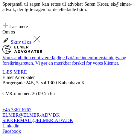
Spørgsmål til sagen kan rettes til advokat Søren Kroer, sk@elmer-
adv.dk, der førte sagen for de efterladte børn.
Læs mere
Om os
Skriv til os
Vores ambition er at være faglige fyrtårne indenfor erstatnings- og
forsikringsretten. Vi gør en mærkbar forskel for vores klienter.
LÆS MERE
Elmer Advokater
Borgergade 24B, 5. sal
1300 København K
CVR-nummer: 26 09 55 65
+45 3367 6767
ELMER@ELMER-ADV.DK
SIKKERMAIL@ELMER-ADV.DK
Linkedin
Facebook