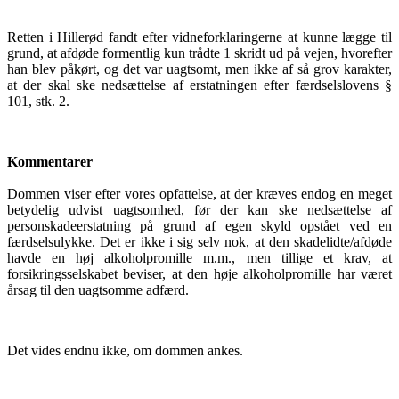
Retten i Hillerød fandt efter vidneforklaringerne at kunne lægge til
grund, at afdøde formentlig kun trådte 1 skridt ud på vejen, hvorefter
han blev påkørt, og det var uagtsomt, men ikke af så grov karakter,
at der skal ske nedsættelse af erstatningen efter færdselslovens §
101, stk. 2.
Kommentarer
Dommen viser efter vores opfattelse, at der kræves endog en meget
betydelig udvist uagtsomhed, før der kan ske nedsættelse af
personskadeerstatning på grund af egen skyld opstået ved en
færdselsulykke. Det er ikke i sig selv nok, at den skadelidte/afdøde
havde en høj alkoholpromille m.m., men tillige et krav, at
forsikringsselskabet beviser, at den høje alkoholpromille har været
årsag til den uagtsomme adfærd.
Det vides endnu ikke, om dommen ankes.