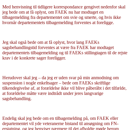
Med henvisning til tidligere korrespondance gengivet nedenfor skal
jeg bede om at få oplyst, om FAEK nu har modtaget en
tilbagemelding fra departementet om svie og smerte, og hvis ikke
hvornår departementets tilbagemelding forventes at foreligge.
Jeg skal også bede om at få oplyst, hvor lang FAEKs
sagsbehandlingstid forventes at være fra FAEK har modtaget
departementets tilbagemelding og til FAEKs stillingtagen til de rejste
krav i de konkrete sager foreligger.
Herudover skal jeg – da jeg er uden svar på min anmodning om
suspension i nogle enkeltsager – bede om FAEKs skriftlige
tilkendegivelse af, at forældelse ikke vil blive påberåbt i det tilfælde,
at forældelse måtte være indtrådt under jeres langvarige
sagsbehandling.
Endelig skal jeg bede om en tilbagemelding på, om FAEK eller
departementet vil yde veteranerne bistand til ansøgning om FN-
erstatning, og jeg henviser nærmere til det afholdte møde herom