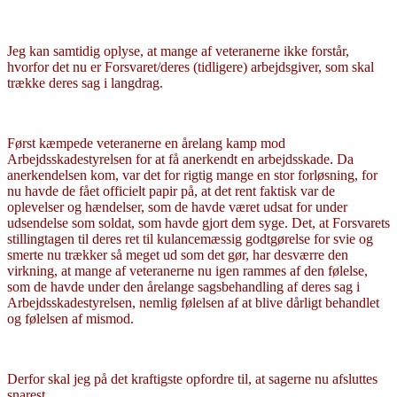
Jeg kan samtidig oplyse, at mange af veteranerne ikke forstår,
hvorfor det nu er Forsvaret/deres (tidligere) arbejdsgiver, som skal
trække deres sag i langdrag.
Først kæmpede veteranerne en årelang kamp mod
Arbejdsskadestyrelsen for at få anerkendt en arbejdsskade. Da
anerkendelsen kom, var det for rigtig mange en stor forløsning, for
nu havde de fået officielt papir på, at det rent faktisk var de
oplevelser og hændelser, som de havde været udsat for under
udsendelse som soldat, som havde gjort dem syge. Det, at Forsvarets
stillingtagen til deres ret til kulancemæssig godtgørelse for svie og
smerte nu trækker så meget ud som det gør, har desværre den
virkning, at mange af veteranerne nu igen rammes af den følelse,
som de havde under den årelange sagsbehandling af deres sag i
Arbejdsskadestyrelsen, nemlig følelsen af at blive dårligt behandlet
og følelsen af mismod.
Derfor skal jeg på det kraftigste opfordre til, at sagerne nu afsluttes
snarest.