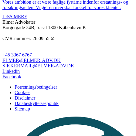
Vores ambition er at være faglige fyrtårne indenfor erstatnings- og
forsikringsretten. Vi gør en mærkbar forskel for vores klienter.
LÆS MERE
Elmer Advokater
Borgergade 24B, 5. sal
1300 København K
CVR-nummer: 26 09 55 65
+45 3367 6767
ELMER@ELMER-ADV.DK
SIKKERMAIL@ELMER-ADV.DK
Linkedin
Facebook
Forretningsbetingelser
Cookies
Disclaimer
Databeskyttelsespolitik
Sitemap