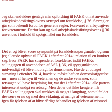
Jeg skal endvidere gentage min opfordring til FAEK om at anvende
arbejdsskadesikringslovens særregel om forældelse, § 36. Særregler
går som bekendt forud for generelle regler. Forsvaret er arbejdsgiver
for veteranerne. Derfor kan og skal arbejdsskadesikringslovens § 36
anvendes i forhold til spørgsmålet om forældelse.
Det er og bliver vores synspunkt på forældelsesspørgsmålet, og som
jeg allerede oplyste til FAEK i efteråret 2014 i relation til en konkret
sag, hvor FAEK har suspenderet forældelse, indtil FAEKs
stillingtagen til anvendelsen af ASL § 36, vil spørgsmålet om
nødvendigt vil blive indbragt for domstolene. Havde vi udtaget
stævning i efteråret 2014, havde vi måske haft en domstolsafgørelse
nu – men af hensyn til veteranen og de andre veteraner, som
retssagen vil have betydning for, var det i efteråret 2014 i alle parters
interesse at undgå en retssag. Men det er det ikke længere, når
FAEKs stillingtagen skal trækkes så meget i langdrag, som tilfældet
desværre er nu og med den virkning, at mange af veteranerne nu
igen får følelsen af at blive dårligt behandlet og følelsen af mismod.