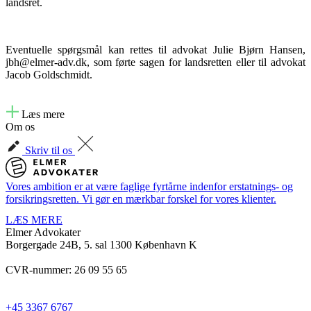
landsret.
Eventuelle spørgsmål kan rettes til advokat Julie Bjørn Hansen,
jbh@elmer-adv.dk, som førte sagen for landsretten eller til advokat
Jacob Goldschmidt.
Læs mere
Om os
Skriv til os
Vores ambition er at være faglige fyrtårne indenfor erstatnings- og
forsikringsretten. Vi gør en mærkbar forskel for vores klienter.
LÆS MERE
Elmer Advokater
Borgergade 24B, 5. sal
1300 København K
CVR-nummer: 26 09 55 65
+45 3367 6767