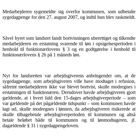
Medarbejderen sygemeldte sig overfor kommunen, som udbetalte
sygedagpenge for den 27. august 2007, og indtil hun blev raskmeldt.
Såvel byret som landsret fandt bortvisningen uberettiget og tilkendte
medarbejderen en erstatning svarende til løn i opsigelsesperioden i
henhold til funktionærlovens § 3 og en godtgørelse i henhold til
funktionærlovens § 2b på 1 måneds løn.
Nyt for landsretten var arbejdsgiverens anbringender om, at de
sygedagpenge, som arbejdsgiveren ville have modtaget i refusion,
såfremt medarbejderen ikke var blevet bortvist, skulle modregnes i
erstatningen til funktionæren. Derudover havde arbejdsgiveren gjort
gældende, at i hvert fald den 15-dages arbejdsgiverperiode – som
var gældende på det pågældende tidspunkt – som kommunen havde
lagt ud, skulle modregnes i lønnen, da arbejdsgiveren risikerede at
skulle tilbagebetale arbejdsgiverperioden til kommunen og altså
betale beløbet både til kommunen og til lønmodtageren, jf.
dagældende § 31 i sygedagpengeloven.