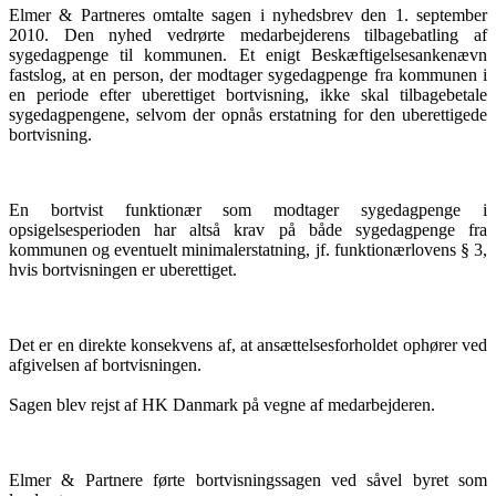
Elmer & Partneres omtalte sagen i nyhedsbrev den 1. september
2010. Den nyhed vedrørte medarbejderens tilbagebatling af
sygedagpenge til kommunen. Et enigt Beskæftigelsesankenævn
fastslog, at en person, der modtager sygedagpenge fra kommunen i
en periode efter uberettiget bortvisning, ikke skal tilbagebetale
sygedagpengene, selvom der opnås erstatning for den uberettigede
bortvisning.
En bortvist funktionær som modtager sygedagpenge i
opsigelsesperioden har altså krav på både sygedagpenge fra
kommunen og eventuelt minimalerstatning, jf. funktionærlovens § 3,
hvis bortvisningen er uberettiget.
Det er en direkte konsekvens af, at ansættelsesforholdet ophører ved
afgivelsen af bortvisningen.
Sagen blev rejst af HK Danmark på vegne af medarbejderen.
Elmer & Partnere førte bortvisningssagen ved såvel byret som