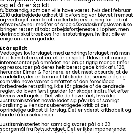
og et år er spildt
fuldstændig, som den ville have været, hvis det i februar
2010 udarbejdede udkast til lovforslag var blevet fremsat
og vedtaget; nemlig at midlertidig erstatning for tab af
erhvervsevne i medfør af arbejdsskadesikringsloven ikke
bringer retten til tabt arbejdsfortjeneste til ophør, men
derimod skal trækkes fra i erstatningen, hvilket alle er
enige om, er en god idé.
Et år spildt
Vedtages lovforslaget med ændringsforslaget må man
blot konstatere, at ca. et år er spildt. Udover at mange
interessenter på området har brugt rigtig mange timer
og ressourcer på deres helt berettigede kritik af L 136,
herunder Elmer & Partnere, er det mest absurde, at de
skadelidte, der er kommet til skade det seneste år, og
som ville have været omfattet af den foreslåede
forbedrede retsstilling, ikke får glæde af de ændrede
regler, da loven først gælder for skader indtruffet efter
lovens vedtagelse. Det ville de have fået, hvis ikke
Justitsministeriet havde ladet sig påvirke af særligt
Forsikring & Pensions uberettigede kritik af det
oprindelige udkast til forslag. Det er yderst kritisabelt og
burde få konsekvenser.
Justitsministeriet har samtidig svaret på i alt 32
spørgsmål fra Retsudvalget. Det er ikke imponerende;