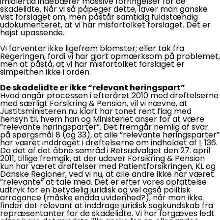
imidlertid indebærer massive forringelser for de
skadelidte. Når vi så påpeger dette, laver man ganske
vist forslaget om, men påstår samtidig fuldstændig
udokumenteret, at vi har misfortolket forslaget. Det er
højst upassende.
Vi forventer ikke ligefrem blomster; eller tak fra
Regeringen, fordi vi har gjort opmærksom på problemet,
men at påstå, at vi har misfortolket forslaget er
simpelthen ikke i orden.
De skadelidte er ikke “relevant høringspart”
Hvad angår processen i efteråret 2010 med drøftelserne
med særligt Forsikring & Pension, vil vi nævne, at
Justitsministeren nu klart har tonet rent flag med
hensyn til, hvem han og Ministeriet anser for at være
”relevante høringsparter”. Det fremgår nemlig af svar
på spørgsmål 8 (og 33), at alle ”relevante høringsparter”
har været inddraget i drøftelserne om indholdet af L 136.
Da det af det åbne samråd i Retsudvalget den 27. april
2011, tillige fremgik, at der udover Forsikring & Pension
kun har været drøftelser med Patientforsikringen, KL og
Danske Regioner, ved vi nu, at alle andre ikke har været
”relevante” at tale med. Det er efter vores opfattelse
udtryk for en betydelig juridisk og vel også politisk
arrogance (måske endda uvidenhed?), når man ikke
finder det relevant at inddrage juridisk sagkundskab fra
repræsentanter for de skadelidte. Vi har forgæves ledt