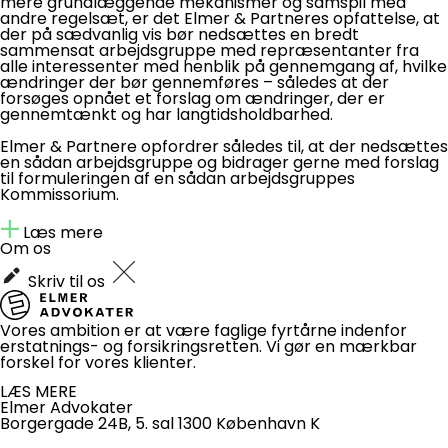
mere grundlæggende mekanismer og samspil med
andre regelsæt, er det Elmer & Partneres opfattelse, at
der på sædvanlig vis bør nedsættes en bredt
sammensat arbejdsgruppe med repræsentanter fra
alle interessenter med henblik på gennemgang af, hvilke
ændringer der bør gennemføres – således at der
forsøges opnået et forslag om ændringer, der er
gennemtænkt og har langtidsholdbarhed.
Elmer & Partnere opfordrer således til, at der nedsættes
en sådan arbejdsgruppe og bidrager gerne med forslag
til formuleringen af en sådan arbejdsgruppes
Kommissorium.
Læs mere
Om os
Skriv til os
Vores ambition er at være faglige fyrtårne indenfor
erstatnings- og forsikringsretten. Vi gør en mærkbar
forskel for vores klienter.
LÆS MERE
Elmer Advokater
Borgergade 24B, 5. sal
1300 København K