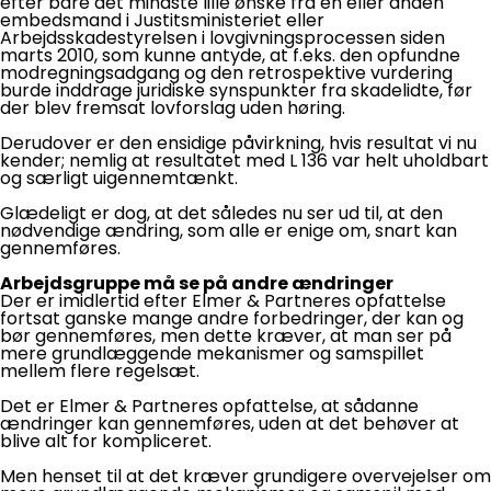
efter bare det mindste lille ønske fra en eller anden
embedsmand i Justitsministeriet eller
Arbejdsskadestyrelsen i lovgivningsprocessen siden
marts 2010, som kunne antyde, at f.eks. den opfundne
modregningsadgang og den retrospektive vurdering
burde inddrage juridiske synspunkter fra skadelidte, før
der blev fremsat lovforslag uden høring.
Derudover er den ensidige påvirkning, hvis resultat vi nu
kender; nemlig at resultatet med L 136 var helt uholdbart
og særligt uigennemtænkt.
Glædeligt er dog, at det således nu ser ud til, at den
nødvendige ændring, som alle er enige om, snart kan
gennemføres.
Arbejdsgruppe må se på andre ændringer
Der er imidlertid efter Elmer & Partneres opfattelse
fortsat ganske mange andre forbedringer, der kan og
bør gennemføres, men dette kræver, at man ser på
mere grundlæggende mekanismer og samspillet
mellem flere regelsæt.
Det er Elmer & Partneres opfattelse, at sådanne
ændringer kan gennemføres, uden at det behøver at
blive alt for kompliceret.
Men henset til at det kræver grundigere overvejelser om