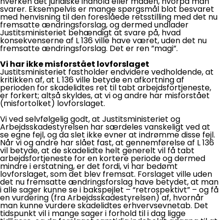
hverken det juridiske indhold eller måden, hvorpå man
svarer. Eksempelvis er mange spørgsmål blot besvaret
med henvisning til den foreslåede retsstilling med det nu
fremsatte ændringsforslag, og dermed undlader
Justitsministeriet behændigt at svare på, hvad
konsekvenserne af L 136 ville have været, uden det nu
fremsatte ændringsforslag. Det er ren ”magi”.
Vi har ikke misforstået lovforslaget
Justitsministeriet fastholder endvidere vedholdende, at
kritikken af, at L 136 ville betyde en afkortning af
perioden for skadelidtes ret til tabt arbejdsfortjeneste,
er forkert; altså skyldes, at vi og andre har misforstået
(misfortolket) lovforslaget.
Vi ved selvfølgelig godt, at Justitsministeriet og
Arbejdsskadestyrelsen har særdeles vanskeligt ved at
se egne fejl, og da slet ikke evner at indrømme disse fejl.
Når vi og andre har slået fast, at gennemførelse af L 136
vil betyde, at de skadelidte helt generelt vil få tabt
arbejdsfortjeneste for en kortere periode og dermed
mindre i erstatning, er det fordi, vi har bedømt
lovforslaget, som det blev fremsat. Forslaget ville uden
det nu fremsatte ændringsforslag have betydet, at man
i alle sager kunne se i bakspejlet – “retrospektivt” – og få
en vurdering (fra Arbejdsskadestyrelsen) af, hvornår
man kunne vurdere skadelidtes erhvervsevnetab. Det
tidspunkt vil i mange sager i forhold til i dag ligge