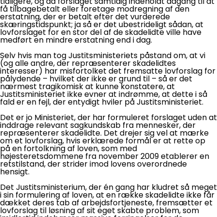
tidligere, og da forslaget samtidig indeholdt adgang til at
få tilbagebetalt eller foretage modregning af den
erstatning, der er betalt efter det vurderede
skæringstidspunkt; ja så er det ubestrideligt sådan, at
lovforslaget for en stor del af de skadelidte ville have
medført en mindre erstatning end i dag.
Selv hvis man tog Justitsministeriets påstand om, at vi
(og alle andre, der repræsenterer skadelidtes
interesser) har misfortolket det fremsatte lovforslag for
pålydende – hvilket der ikke er grund til – så er det
nærmest tragikomisk at kunne konstatere, at
Justitsministeriet ikke evner at indrømme, at dette i så
fald er en fejl, der entydigt hviler på Justitsministeriet.
Det er jo Ministeriet, der har formuleret forslaget uden at
inddrage relevant sagkundskab fra mennesker, der
repræsenterer skadelidte. Det drejer sig vel at mærke
om et lovforslag, hvis erklærede formål er at rette op
på en fortolkning af loven, som med
højesteretsdommene fra november 2009 etablerer en
retstilstand, der strider imod lovens overordnede
hensigt.
Det Justitsministerium, der én gang har kludret så meget
i sin formulering af loven, at en række skadelidte ikke får
dækket deres tab af arbejdsfortjeneste, fremsætter et
lovforslag til løsning af sit eget skabte problem, som