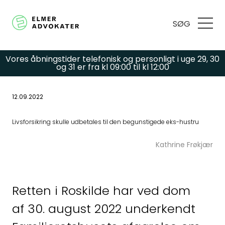
SØG
Vores åbningstider telefonisk og personligt i uge 29, 30
og 31 er fra kl 09:00 til kl 12:00
12.09.2022
Har du spørgsmål
Livsforsikring skulle udbetales til den begunstigede eks-hustru
eller brug for hjælp?
Kathrine Frøkjær
Udfyld
Retten i Roskilde har ved dom
kontaktformularen,
af 30. august 2022 underkendt