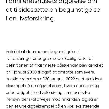
Familieretshusets afgørelse om
så kontakter vi dig
at tilsidesætte en begunstigelse
hurtigst muligt.
i en livsforsikring.
Antallet af domme om begunstigelser i
livsforsikringer er begrænsede. Særligt efter at
definitionen af ”nærmeste pårørende” blev ændret
pr. 1. januar 2008 til også at omfatte samlevere.
Roskilde rets dom af 30. august 2022 er et sjældent
eksempel på en afgørelse om, hvem der egentlig
er berettiget til en livsforsikringssum og hvilke
hensyn, der skal afvejes mod hinanden. Og så er
Spørgsmål
den et uheldigt eksempel på en ikke-eksisterende