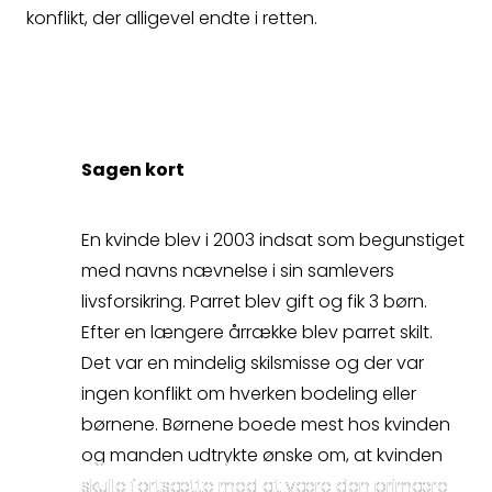
konflikt, der alligevel endte i retten.
Erstatningsopgørelse
Sagen kort
Kontakt
En kvinde blev i 2003 indsat som begunstiget
med navns nævnelse i sin samlevers
livsforsikring. Parret blev gift og fik 3 børn.
Kontakt
Efter en længere årrække blev parret skilt.
Det var en mindelig skilsmisse og der var
Fagområder
ingen konflikt om hverken bodeling eller
børnene. Børnene boede mest hos kvinden
Om os
og manden udtrykte ønske om, at kvinden
skulle fortsætte med at være den primære