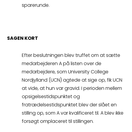
så kontakter vi dig
sparerunde.
hurtigst muligt.
SAGEN KORT
Efter beslutningen blev truffet om at sætte
medarbejderen A på listen over de
Spørgsmål
medarbejdere, som University College
Nordjylland (UCN) agtede at sige op, fik UCN
Erstatningsopgørelse
at vide, at hun var gravid. I perioden mellem
opsigelsestidspunktet og
fratrædelsestidspunktet blev der slået en
stilling op, som A var kvalificeret til. A blev ikke
forsøgt omplaceret til stillingen.
Kontakt