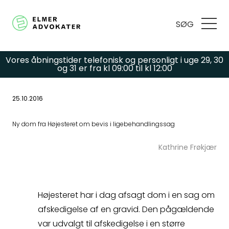
SØG
Vores åbningstider telefonisk og personligt i uge 29, 30
og 31 er fra kl 09:00 til kl 12:00
25.10.2016
Har du spørgsmål
Ny dom fra Højesteret om bevis i ligebehandlingssag
eller brug for hjælp?
Kathrine Frøkjær
Udfyld
Højesteret har i dag afsagt dom i en sag om
kontaktformularen,
afskedigelse af en gravid. Den pågældende
var udvalgt til afskedigelse i en større