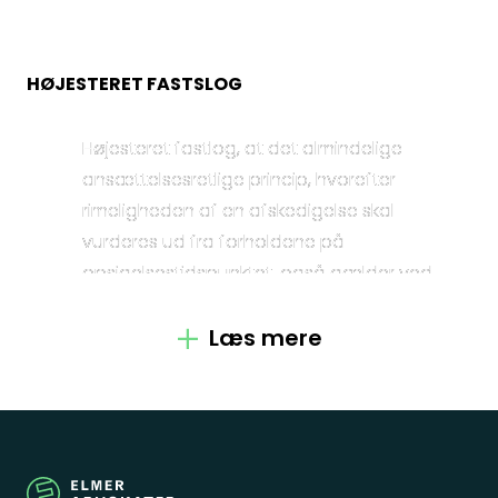
HØJESTERET FASTSLOG
Kontakt
Højesteret fastlog, at det almindelige
Fagområder
ansættelsesretlige princip, hvorefter
rimeligheden af en afskedigelse skal
Om os
vurderes ud fra forholdene på
opsigelsestidspunktet, også gælder ved
Medarbejdere
bedømmelse af lovligheden af en
afskedigelse efter reglerne i
Læs mere
Crossborder
ligebehandlingsloven. Højesteret henviste til
sin egen praksis herom.
Spørgsmål
Højesteret fastlog endvidere at ved