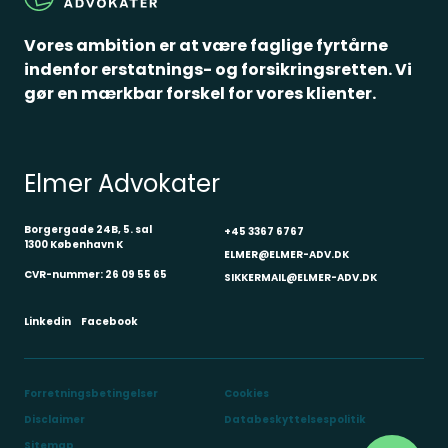
vurderingen af, om arbejdsgiveren har løftet
sin bevisbyrde efter ligebehandlingsloven,
Vores ambition er at være faglige fyrtårne
kan det efter omstændighederne få
indenfor erstatnings- og forsikringsretten. Vi
betydning, hvis arbejdsgiveren ikke har
gør en mærkbar forskel for vores klienter.
udnyttet en eventuel mulighed for
omplacering til en stilling, som var ledig i
tiden op til opsigelsestidspunktet, eller som
Elmer Advokater
på opsigelsestidspunktet måtte forventes at
blive ledig inden udløbet af
Borgergade 24B, 5. sal
+45 3367 6767
1300 København K
opsigelsesperioden.
ELMER@ELMER-ADV.DK
CVR-nummer: 26 09 55 65
SIKKERMAIL@ELMER-ADV.DK
Afskedigelsen af A, der var beviseligt
Linkedin
Facebook
begrundet i besparelser, var herefter ikke i
strid med ligebehandlingsloven.
Forretningsbetingelser
Cookies
Disclaimer
Databeskyttelsespolitik
Sitemap