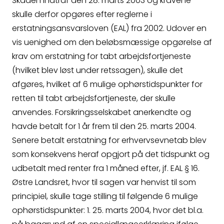
Skaden indtraf den 28. marts 2003 og kravene
så kontakter vi dig
skulle derfor opgøres efter reglerne i
erstatningsansvarsloven (EAL) fra 2002. Udover en
hurtigst muligt.
vis uenighed om den beløbsmæssige opgørelse af
krav om erstatning for tabt arbejdsfortjeneste
(hvilket blev løst under retssagen), skulle det
afgøres, hvilket af 6 mulige ophørstidspunkter for
retten til tabt arbejdsfortjeneste, der skulle
anvendes. Forsikringsselskabet anerkendte og
Spørgsmål
havde betalt for 1 år frem til den 25. marts 2004.
Senere betalt erstatning for erhvervsevnetab blev
Erstatningsopgørelse
som konsekvens heraf opgjort på det tidspunkt og
udbetalt med renter fra 1 måned efter, jf. EAL § 16.
Østre Landsret, hvor til sagen var henvist til som
principiel, skulle tage stilling til følgende 6 mulige
ophørstidspunkter: 1. 25. marts 2004, hvor det bl.a.