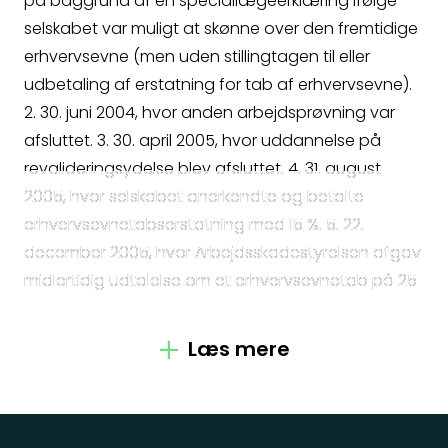
Kontakt
på baggrund af en speciallægeerklæring ifølge
selskabet var muligt at skønne over den fremtidige
erhvervsevne (men uden stillingtagen til eller
udbetaling af erstatning for tab af erhvervsevne).
Kontakt
2. 30. juni 2004, hvor anden arbejdsprøvning var
afsluttet. 3. 30. april 2005, hvor uddannelse på
Fagområder
revalideringsydelse blev afsluttet. 4. 31. august
2005, hvor selskabet anerkendte og betalte
erhvervsevnetabserstatning med 15 %. 5. 22.
Om os
december 2005, hvor Arbejdsskadestyrelsen afgav
midlertidig udtalelse om et erhvervsevnetab på 25
Medarbejdere
%. 6. 1. februar 2006, hvor det ifølge skadelidte
havde været muligt at foretage en endelig
Crossborder
Læs mere
vurdering (tilkendelse af fleksjob) af
erhvervsevnetabet, hvorfor det var forkert af
Spørgsmål
Arbejdsskadestyrelsen at have afgivet en