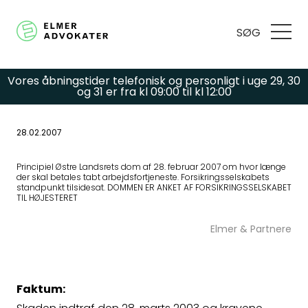
SØG
Vores åbningstider telefonisk og personligt i uge 29, 30
og 31 er fra kl 09:00 til kl 12:00
28.02.2007
Har du spørgsmål
Principiel Østre Landsrets dom af 28. februar 2007 om hvor længe
der skal betales tabt arbejdsfortjeneste. Forsikringsselskabets
eller brug for hjælp?
standpunkt tilsidesat. DOMMEN ER ANKET AF FORSIKRINGSSELSKABET
TIL HØJESTERET
Udfyld
Elmer & Partnere
kontaktformularen,
Faktum: