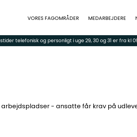
VORES FAGOMRÅDER
MEDARBEJDERE
ider telefonisk og personligt i uge 29, 30 og 31 er fra kl 09:
gsmål eller brug for
ld kontaktformularen,
 vi dig hurtigst muligt.
arbejdspladser - ansatte får krav på udleve