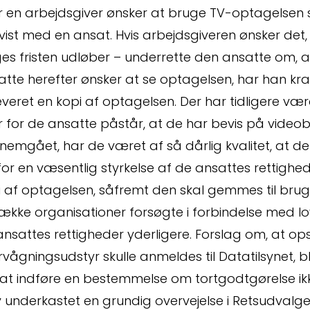
r en arbejdsgiver ønsker at bruge TV-optagelsen 
vist med en ansat. Hvis arbejdsgiveren ønsker det,
s fristen udløber – underrette den ansatte om, at 
ningsopgø
atte herefter ønsker at se optagelsen, har han kr
veret en kopi af optagelsen. Der har tidligere væ
r for de ansatte påstår, at de har bevis på vide
emgået, har de været af så dårlig kvalitet, at de r
or en væsentlig styrkelse af de ansattes rettighed
 af optagelsen, såfremt den skal gemmes til brug i
ække organisationer forsøgte i forbindelse med lo
t
ansattes rettigheder yderligere. Forslag om, at o
vågningsudstyr skulle anmeldes til Datatilsynet, ble
at indføre en bestemmelse om tortgodtgørelse ikk
 underkastet en grundig overvejelse i Retsudvalget