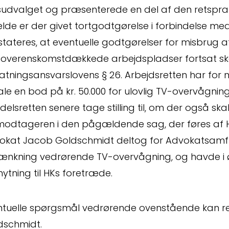
udvalget og præsenterede en del af den retspraksi
ælde er der givet tortgodtgørelse i forbindelse m
stateres, at eventuelle godtgørelser for misbrug
e overenskomstdækkede arbejdspladser fortsat ska
Kontakt
Om
atningsansvarslovens § 26. Arbejdsretten har for n
ale en bod på kr. 50.000 for ulovlig TV-overvågni
Fagområder
Me
elsretten senere tage stilling til, om der også skal
modtageren i den pågældende sag, der føres af
okat Jacob Goldschmidt deltog for Advokatsamfu
ænkning vedrørende TV-overvågning, og havde i ø
lknytning til HKs foretræde.
ntuelle spørgsmål vedrørende ovenstående kan re
dschmidt.