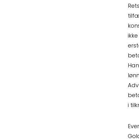
Rets
tilf
kon
ikk
erst
bet
Hand
løn
Adv
bet
i ti
Eve
Gol