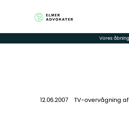
Vores åbningst
Har du spør
hjælp? Udfy
så kontakter
12.06.2007
TV-overvågning af 