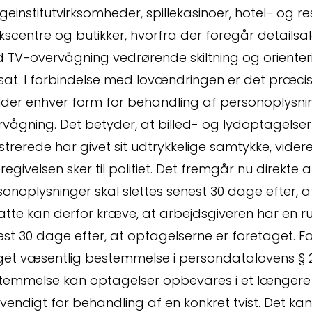
einstitutvirksomheder, spillekasinoer, hotel- og 
kscentre og butikker, hvorfra der foregår detailsalg.
 TV-overvågning vedrørende skiltning og oriente
tsat. I forbindelse med lovændringen er det præci
der enhver form for behandling af personoplysnin
vågning. Det betyder, at billed- og lydoptagelser
strerede har givet sit udtrykkelige samtykke, videre
regivelsen sker til politiet. Det fremgår nu direkte
onoplysninger skal slettes senest 30 dage efter, a
tte kan derfor kræve, at arbejdsgiveren har en rut
st 30 dage efter, at optagelserne er foretaget. F
smål
et væsentlig bestemmelse i persondatalovens § 26a
temmelse kan optagelser opbevares i et længere t
endigt for behandling af en konkret tvist. Det ka