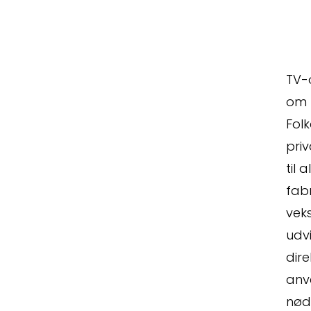
TV-
om 
Folk
pri
til 
fab
vek
udvi
dire
anv
nød