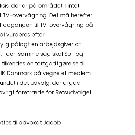
s, der er på området. I intet
ed TV-overvågning. Det må herefter
 af adgangen til TV-overvågning på
l vurderes efter
 os
Crossborder
ylig pålagt en arbejdsgiver at
ng. I den samme sag skal Sø- og
darbejdere
Spørgsmål
 tilkendes en tortgodtgørelse til
 HK Danmark på vegne et medlem.
ndet i det udvalg, der afgav
vrigt foretræde for Retsudvalget
ttes til advokat Jacob