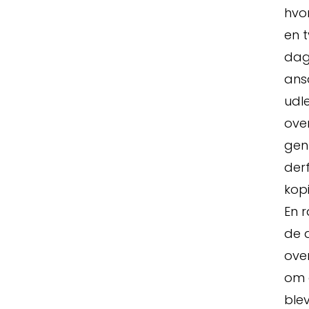
hvo
en t
dage
Erstat
ans
udle
ove
genn
derf
kopi
En r
Kontak
de 
over
om 
blev