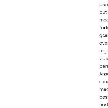
peng
buti
med
for
gæl
over
regi
vide
pers
Ansa
sene
Spørg
meg
bes
nødv