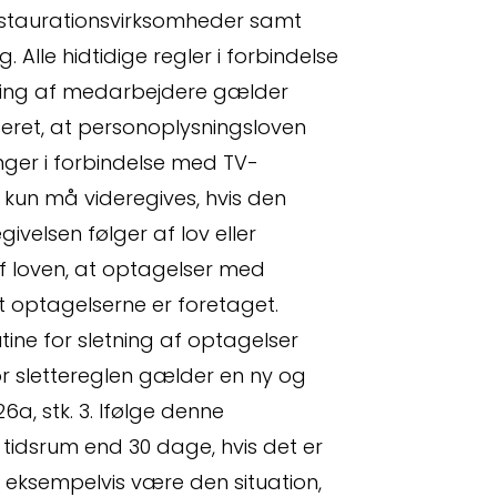
restaurationsvirksomheder samt
 Alle hidtidige regler i forbindelse
ring af medarbejdere gælder
seret, at personoplysningsloven
ger i forbindelse med TV-
 kun må videregives, hvis den
givelsen følger af lov eller
 af loven, at optagelser med
t optagelserne er foretaget.
ine for sletning af optagelser
or slettereglen gælder en ny og
, stk. 3. Ifølge denne
idsrum end 30 dage, hvis det er
n eksempelvis være den situation,