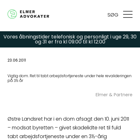
SØG
Vores åbningstider telefonisk og personligt i uge 29, 30
og 31 er fra kl 09:00 til kl 12:00
23.06.2011
Har du spørgsmål
Vigtig dom. Ret til tabt arbejdsfortjeneste under hele revalideringen
på 3½ år
eller brug for hjælp?
Elmer & Partnere
Udfyld
Østre Landsret har i en dom afsagt den 10. juni 2011
kontaktformularen,
– modsat byretten – givet skadelidte ret til fuld
tabt arbejdsfortjeneste under en 3½-årig