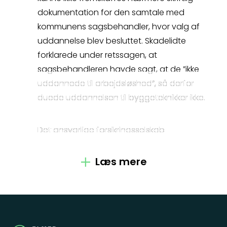
dokumentation for den samtale med
kommunens sagsbehandler, hvor valg af
uddannelse blev besluttet. Skadelidte
Kontakt
forklarede under retssagen, at
sagsbehandleren havde sagt, at de ”ikke
Fagområder
uddannede til arbejdsløshed”, så derfor
duede uddannelsen til byggeteknikker ikke.
Om os
Det ansvarlige forsikringsselskab
Medarbejdere
(Topdanmark) afviste i første omgang at
betale tabt arbejdsfortjeneste med den
Læs mere
Crossborder
begrundelse, at de fandt det unødvendigt
med revalidering, da han blot kunne påtage
Spørgsmål
sig ikke fodbelastende arbejde og opnå
nogenlunde samme indtjening som før.