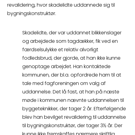
så kontakter vi dig
revalidering, hvor skadelidte uddannede sig til
bygningskonstruktør.
hurtigst muligt.
Skadelidte, der var uddannet blikkenslager
og arbejdede som tagdækker, fik ved en
færdselsulykke et relativ alvorligt
fodledsbrud, der gjorde, at han ikke kunne
genoptage arbejdet. Han kontaktede
Spørgsmål
kommunen, der bl.a. opfordrede ham til at
tale med fagforeningen om valg af
Erstatningsopgørelse
uddannelse. Det lå fast, at han på næste
møde i kommunen nævnte uddannelsen til
byggeteknikker, der tager 2 år. Efterfølgende
blev han bevilget revalidering til uddannelse
til bygningskonstruktør, der tager 3½ år. Der
Kontakt
kunne ikke fremskaffes nærmere skriftlig