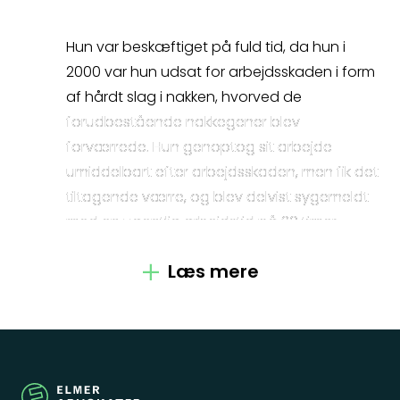
Hun var beskæftiget på fuld tid, da hun i
2000 var hun udsat for arbejdsskaden i form
Kontakt
af hårdt slag i nakken, hvorved de
forudbestående nakkegener blev
Fagområder
forværrede. Hun genoptog sit arbejde
umiddelbart efter arbejdsskaden, men fik det
Om os
tiltagende værre, og blev delvist sygemeldt
med en ugentlig arbejdstid på 20 timer,
Medarbejdere
hvorved der blev opstartet et kommunalt
Læs mere
forløb med henblik på fleksjob. Det varige
Crossborder
mén blev fastsat til 5 %, og
erhvervsevnetabet blev af Ankestyrelsen
Spørgsmål
(efter påklage og genoptagelse) fastsat til
15 %.