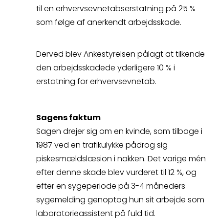
så kontakter vi dig
til en erhvervsevnetabserstatning på 25 %
som følge af anerkendt
arbejdsskade
.
hurtigst muligt.
Derved blev Ankestyrelsen pålagt at tilkende
den arbejdsskadede yderligere 10 % i
erstatning for erhvervsevnetab.
Spørgsmål
Sagens faktum
Sagen drejer sig om en kvinde, som tilbage i
Erstatningsopgørelse
1987 ved en trafikulykke pådrog sig
piskesmældslæsion i nakken. Det varige mén
efter denne skade blev vurderet til 12 %, og
efter en sygeperiode på 3-4 måneders
sygemelding genoptog hun sit arbejde som
Kontakt
laboratorieassistent på fuld tid.