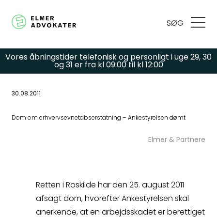
SØG
Vores åbningstider telefonisk og personligt i uge 29, 30
og 31 er fra kl 09:00 til kl 12:00
30.08.2011
Har du spørgsmål
Dom om erhvervsevnetabserstatning – Ankestyrelsen dømt
eller brug for hjælp?
Elmer & Partnere
Udfyld
Retten i Roskilde har den 25. august 2011
kontaktformularen,
afsagt dom, hvorefter Ankestyrelsen skal
anerkende, at en arbejdsskadet er berettiget