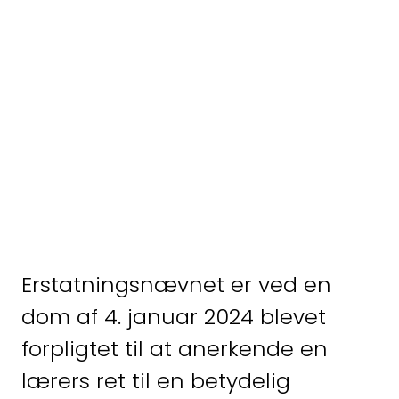
Har du spørgsmål
eller brug for hjælp?
Erstatningsnævnet er ved en
Udfyld
dom af 4. januar 2024 blevet
forpligtet til at anerkende en
kontaktformularen,
lærers ret til en betydelig