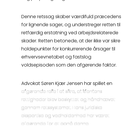
Medarbejdere
til erstatning for tabt arbejdsfortjeneste.
Landsretten begrundede dette med, at
Denne retssag skaber værdifuld præcedens
Crossborder
sygemeldingen udløst af overfaldet i
for lignende sager, og understreger retten til
november 2014, sammen med tre
retfærdig erstatning ved arbejdsrelaterede
Spørgsmål
forudgående hændelser, var medvirkende
skader. Retten betonede, at der ikke var sikre
årsag til hele det efterfølgende
holdepunkter for konkurrerende årsager til
sygdomsforløb.
erhvervsevnetabet og fastslog
voldsepisoden som den afgørende faktor.
Advokat Søren Kjær Jensen har spillet en
afgørende rolle i at sikre, at klientens
rettigheder blev beskyttet og håndhævet
gennem retssystemet. Hans juridiske
ekspertise og vedholdenhed har været
afgørende for at opnå denne