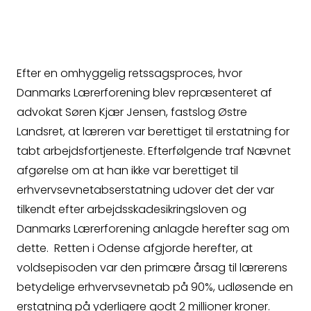
Retslægerådet, som i forhold til de forskellige
Erstatningsopgørelse
beskrevne hændelser udtalte, at
”Hændelserne vurderes isoleret betragtet
kun at kunne medføre forbigående psykiske
Efter en omhyggelig retssagsproces, hvor
symptomer, men kan have bidraget til det
Danmarks Lærerforening blev repræsenteret af
samlede tilstandsbillede.”. Samtidig
Kontakt
advokat Søren Kjær Jensen, fastslog Østre
anerkendte AES lærerens anmeldte
Landsret, at læreren var berettiget til erstatning for
erhvervssygdom og tildelte yderligere 10%.
tabt arbejdsfortjeneste. Efterfølgende traf Nævnet
afgørelse om at han ikke var berettiget til
Læreren blev senere tildelt
erhvervsevnetabserstatning udover det der var
Kontakt
seniorførtidspension og 90%
tilkendt efter arbejdsskadesikringsloven og
erhvervsevnetabserstatning fra AES.
Danmarks Lærerforening anlagde herefter sag om
Fagområder
dette. Retten i Odense afgjorde herefter, at
voldsepisoden var den primære årsag til lærerens
Københavns Byret frifandt
Om os
betydelige erhvervsevnetab på 90%, udløsende en
Erstatningsnævnet, men Østre Landsret
erstatning på yderligere godt 2 millioner kroner.
dømte Nævnet til at anerkende lærerens ret