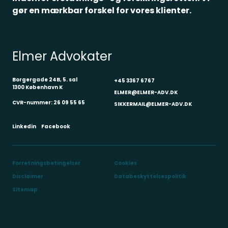
gør en mærkbar forskel for vores klienter.
Elmer Advokater
Borgergade 24B, 5. sal
+45 3367 6767
1300 København K
ELMER@ELMER-ADV.DK
CVR-nummer: 26 09 55 65
SIKKERMAIL@ELMER-ADV.DK
Linkedin
Facebook
Forretningsbetingelser
Cookies
Disclaimer
Databeskyttelsespolitik
Sitemap