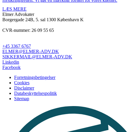
forsikringsretten. Vi gør en mærkbar forskel for vores klienter.
LÆS MERE
Elmer Advokater
Borgergade 24B, 5. sal
1300 København K
CVR-nummer: 26 09 55 65
+45 3367 6767
ELMER@ELMER-ADV.DK
SIKKERMAIL@ELMER-ADV.DK
Linkedin
Facebook
Forretningsbetingelser
Cookies
Disclaimer
Databeskyttelsespolitik
Sitemap