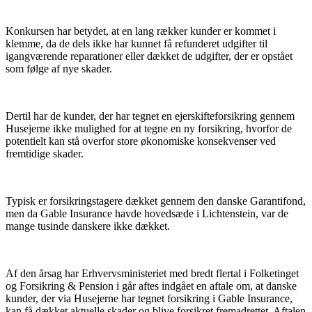
Konkursen har betydet, at en lang rækker kunder er kommet i
klemme, da de dels ikke har kunnet få refunderet udgifter til
igangværende reparationer eller dækket de udgifter, der er opstået
som følge af nye skader.
Dertil har de kunder, der har tegnet en ejerskifteforsikring gennem
Husejerne ikke mulighed for at tegne en ny forsikring, hvorfor de
potentielt kan stå overfor store økonomiske konsekvenser ved
fremtidige skader.
Typisk er forsikringstagere dækket gennem den danske Garantifond,
men da Gable Insurance havde hovedsæde i Lichtenstein, var de
mange tusinde danskere ikke dækket.
Af den årsag har Erhvervsministeriet med bredt flertal i Folketinget
og Forsikring & Pension i går aftes indgået en aftale om, at danske
kunder, der via Husejerne har tegnet forsikring i Gable Insurance,
kan få dækket aktuelle skader og blive forsikret fremadrettet. Aftalen