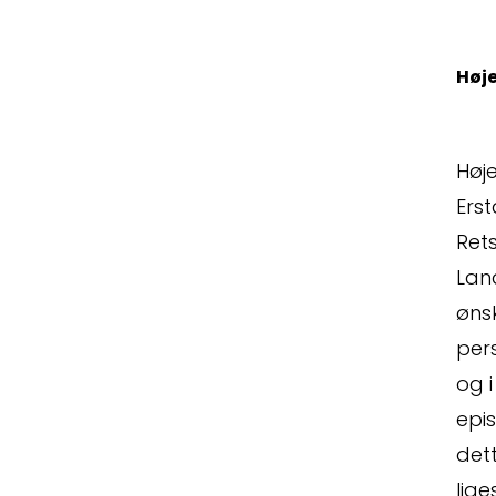
Spørg
Høje
Høje
Erst
Ret
Lan
Erstat
øns
per
og i
epis
dett
lige