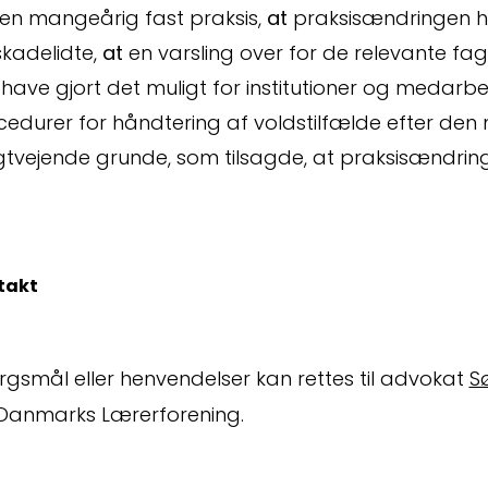
en mangeårig fast praksis,
at
praksisændringen h
skadelidte,
at
en varsling over for de relevante fagl
e have gjort det muligt for institutioner og medarb
edurer for håndtering af voldstilfælde efter den 
tvejende grunde, som tilsagde, at praksisændringe
takt
rgsmål eller henvendelser kan rettes til advokat
S
 Danmarks Lærerforening.