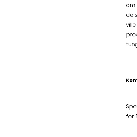
om 
de 
vill
proc
tung
Kon
Spø
for