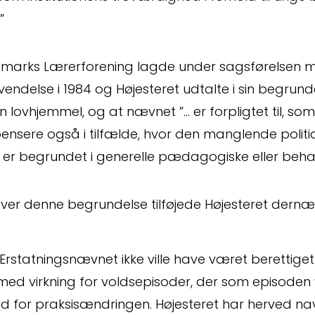
t
”
marks Lærerforening lagde under sagsførelsen m
endelse i 1984 og Højesteret udtalte i sin begrun
 lovhjemmel, og at nævnet ”… er forpligtet til, som 
pensere også i tilfælde, hvor den manglende polit
 er begrundet i generelle pædagogiske eller beh
Kontakt
Om
ver denne begrundelse tilføjede Højesteret dernæ
Fagområder
Me
 Erstatningsnævnet ikke ville have været berettiget
med virkning for voldsepisoder, der som episoden
ud for praksisændringen. Højesteret har herved na