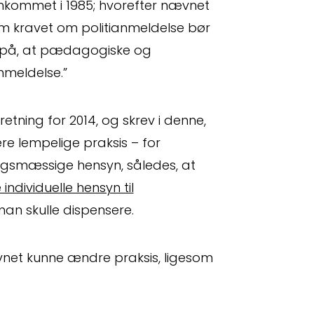
emkommet i 1985; hvorefter nævnet
om kravet om politianmeldelse bør
 på, at pædagogiske og
nmeldelse.”
etning for 2014, og skrev i denne,
re lempelige praksis – for
ngsmæssige hensyn, således, at
individuelle hensyn til
man skulle dispensere.
net kunne ændre praksis, ligesom