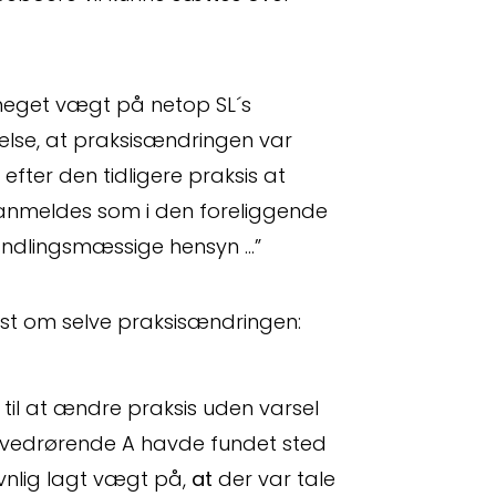
eget vægt på netop SL´s
delse, at praksisændringen var
efter den tidligere praksis at
ianmeldes som i den foreliggende
andlingsmæssige hensyn …”
 os
Crossborder
st om selve praksisændringen:
darbejdere
Spørgsmål
 til at ændre praksis uden varsel
 vedrørende A havde fundet sted
vnlig lagt vægt på,
at
der var tale