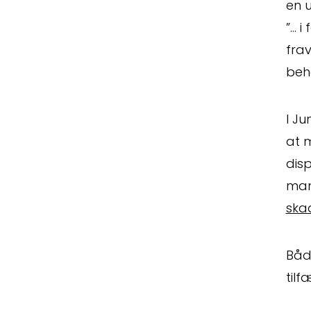
en 
”… 
fra
beh
I Ju
at m
dis
man
ska
Båd
tilf