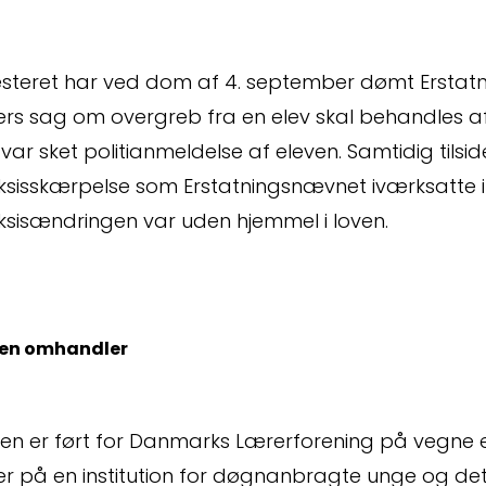
esteret har ved dom af 4. september dømt Erstatn
ers sag om overgreb fra en elev skal behandles a
 var sket politianmeldelse af eleven. Samtidig tils
ksisskærpelse som Erstatningsnævnet iværksatte i 
ksisændringen var uden hjemmel i loven.
en omhandler
en er ført for Danmarks Lærerforening på vegne 
r på en institution for døgnanbragte unge og det de