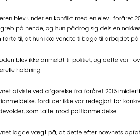
ren blev under en konflikt med en elev i foråret 20
sgreb på hende, og hun pådrog sig dels en nakke
førte til, at hun ikke vendte tilbage til arbejdet på 
oden blev ikke anmeldt til politiet, og dette var 
relle holdning.
et afviste ved afgørelse fra foråret 2015 imidler
tianmeldelse, fordi der ikke var redegjort for konkre
devolder, som talte imod politianmeldelse.
net lagde vægt på, at dette efter nævnets opf