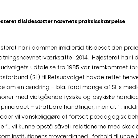
smål
steret tilsidesætter nævnets praksisskærpelse
steret har i dommen imidlertid tilsidesat den pra
atningsnævnet iværksatte i 2014. Højesteret har i 
sudvalgets udtalelse fra 1985 var fremkommet f
dsforbund (SL) til Retsudvalget havde rettet henv
ningsopgø
ke om en ændring – bla. fordi mange af SL´s med
soner med vidtgående fysiske og psykiske handi
 princippet – strafbare handlinger, men at ”… inddr
oder vil vanskeliggøre et fortsat pædagogisk beha
e ”… vil kunne opstå såvel i relationerne med ska
som institutionens troværdighed i forhold til unge