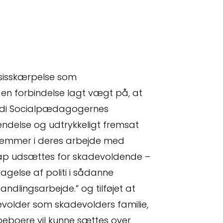
ksisskærpelse som
den forbindelse lagt vægt på, at
ordi Socialpædagogernes
endelse og udtrykkeligt fremsat
relse
lemmer i deres arbejde med
cap udsættes for skadevoldende –
agelse af politi i sådanne
ndlingsarbejde.” og tilføjet at
devolder som skadevolders familie,
 beboere vil kunne sættes over