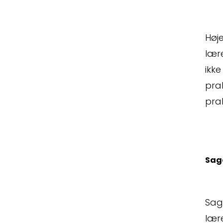
Høj
lær
ikke
pra
pra
Sag
Sag
lære