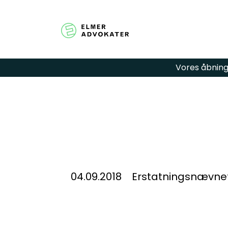
Vores åbningst
Har du spør
hjælp? Udfy
så kontakter
04.09.2018
Erstatningsnævnet 