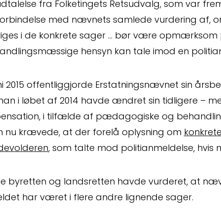
udtalelse fra Folketingets Retsudvalg, som var fr
i forbindelse med nævnets samlede vurdering af, 
viges i de konkrete sager … bør være opmærksom
andlingsmæssige hensyn kan tale imod en politia
ni 2015 offentliggjorde Erstatningsnævnet sin årsber
an i løbet af 2014 havde ændret sin tidligere – me
pensation, i tilfælde af pædagogiske og behandli
 nu krævede, at der forelå oplysning om
konkrete 
devolderen
, som talte mod politianmeldelse, hvis 
e byretten og landsretten havde vurderet, at næv
ældet har været i flere andre lignende sager.