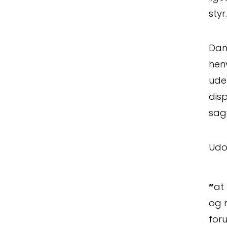
Kontak
styr.
Dan
henv
uden
dis
sag
Udo
”
at
og 
for