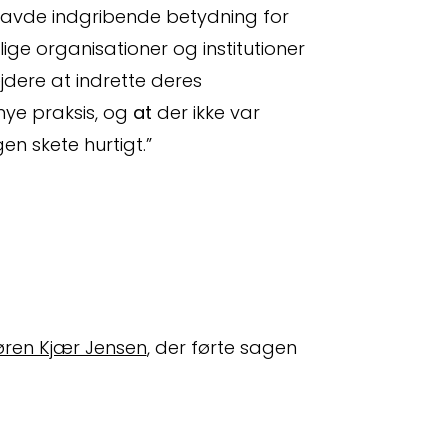
avde indgribende betydning for
ige organisationer og institutioner
ejdere at indrette deres
nye praksis, og
at
der ikke var
n skete hurtigt.”
øren Kjær Jensen
, der førte sagen