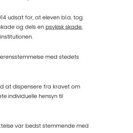
14 udsat for, at eleven bl.a. tog
skade og dels en
psykisk skade
,
institutionen.
i overensstemmelse med stedets
tid at dispensere fra kravet om
te individuelle hensyn til
attelse var bedst stemmende med