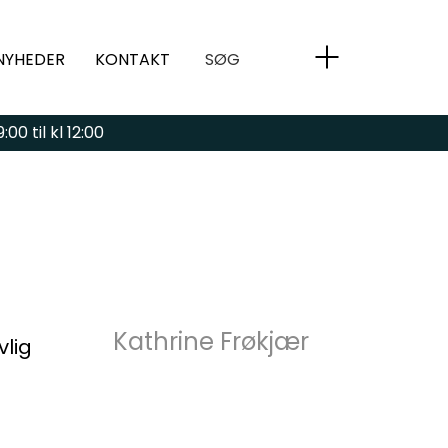
NYHEDER
KONTAKT
SØG
00 til kl 12:00
Kathrine Frøkjær
vlig