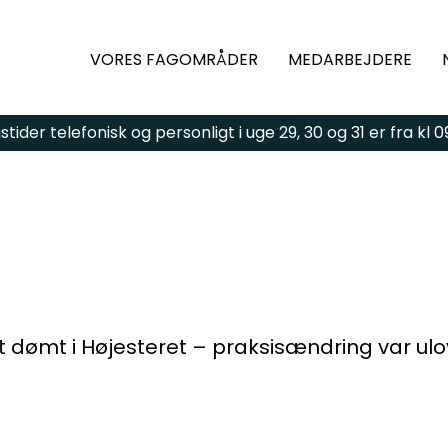
VORES FAGOMRÅDER
MEDARBEJDERE
ider telefonisk og personligt i uge 29, 30 og 31 er fra kl 09:
gsmål eller brug for
ld kontaktformularen,
 vi dig hurtigst muligt.
dømt i Højesteret – praksisændring var ulo