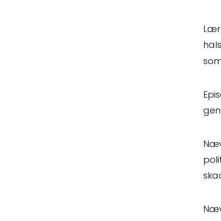
Lære
hal
som 
Epis
gene
Nævn
poli
ska
Næv