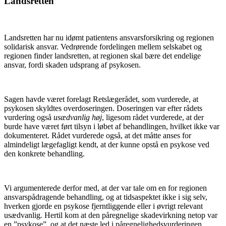
Landsretten
Landsretten har nu idømt patientens ansvarsforsikring og regionen
solidarisk ansvar. Vedrørende fordelingen mellem selskabet og
regionen finder landsretten, at regionen skal bære det endelige
ansvar, fordi skaden udsprang af psykosen.
Sagen havde været forelagt Retslægerådet, som vurderede, at
psykosen skyldtes overdoseringen. Doseringen var efter rådets
vurdering også
usædvanlig høj
, ligesom rådet vurderede, at der
burde have været ført tilsyn i løbet af behandlingen, hvilket ikke var
dokumenteret. Rådet vurderede også, at det måtte anses for
almindeligt lægefagligt kendt, at der kunne opstå en psykose ved
den konkrete behandling.
Vi argumenterede derfor med, at der var tale om en for regionen
ansvarspådragende behandling, og at tidsaspektet ikke i sig selv,
hverken gjorde en psykose fjerntliggende eller i øvrigt relevant
usædvanlig
.
Hertil kom at den påregnelige skadevirkning netop var
en ”psykose”, og at det næste led i påregnelighedsvurderingen