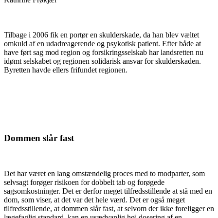
Tilbage i 2006 fik en portør en skulderskade, da han blev væltet
omkuld af en udadreagerende og psykotisk patient. Efter både at
have ført sag mod region og forsikringsselskab har landsretten nu
idømt selskabet og regionen solidarisk ansvar for skulderskaden.
Byretten havde ellers frifundet regionen.
Dommen slår fast
Det har været en lang omstændelig proces med to modparter, som
selvsagt forøger risikoen for dobbelt tab og forøgede
sagsomkostninger. Det er derfor meget tilfredsstillende at stå med en
dom, som viser, at det var det hele værd. Det er også meget
tilfredsstillende, at dommen slår fast, at selvom der ikke foreligger en
lægefaglig standard, kan en usædvanlig høj dosering af en