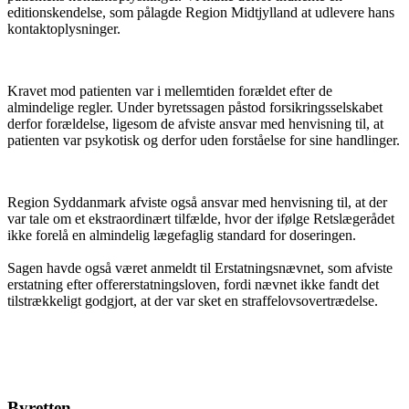
editionskendelse, som pålagde Region Midtjylland at udlevere hans
kontaktoplysninger.
Kravet mod patienten var i mellemtiden forældet efter de
almindelige regler. Under byretssagen påstod forsikringsselskabet
derfor forældelse, ligesom de afviste ansvar med henvisning til, at
patienten var psykotisk og derfor uden forståelse for sine handlinger.
Region Syddanmark afviste også ansvar med henvisning til, at der
var tale om et ekstraordinært tilfælde, hvor der ifølge Retslægerådet
ikke forelå en almindelig lægefaglig standard for doseringen.
Sagen havde også været anmeldt til Erstatningsnævnet, som afviste
erstatning efter offererstatningsloven, fordi nævnet ikke fandt det
tilstrækkeligt godgjort, at der var sket en straffelovsovertrædelse.
Byretten