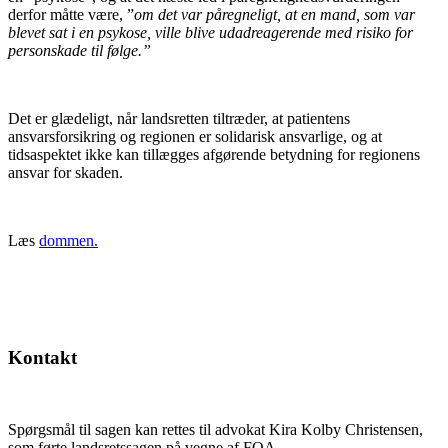
derfor måtte være, ”
om det var påregneligt, at en mand, som var
blevet sat i en psykose, ville blive udadreagerende med risiko for
personskade til følge.”
Det er glædeligt, når landsretten tiltræder, at patientens
ansvarsforsikring og regionen er solidarisk ansvarlige, og at
tidsaspektet ikke kan tillægges afgørende betydning for regionens
ansvar for skaden.
Læs
dommen.
Kontakt
Spørgsmål til sagen kan rettes til advokat Kira Kolby Christensen,
som førte landsretssagen på vegne af FOA.