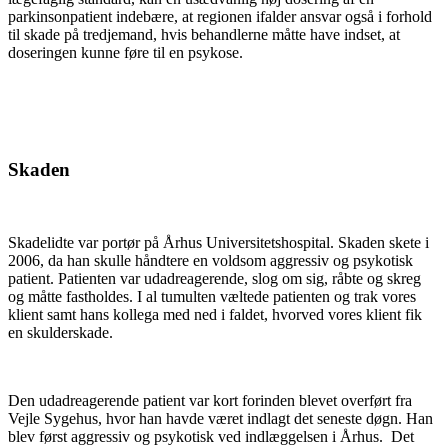
parkinsonpatient indebære, at regionen ifalder ansvar også i forhold
til skade på tredjemand, hvis behandlerne måtte have indset, at
doseringen kunne føre til en psykose.
Skaden
Skadelidte var portør på Århus Universitetshospital. Skaden skete i
2006, da han skulle håndtere en voldsom aggressiv og psykotisk
patient. Patienten var udadreagerende, slog om sig, råbte og skreg
og måtte fastholdes. I al tumulten væltede patienten og trak vores
klient samt hans kollega med ned i faldet, hvorved vores klient fik
en skulderskade.
Den udadreagerende patient var kort forinden blevet overført fra
Vejle Sygehus, hvor han havde været indlagt det seneste døgn. Han
blev først aggressiv og psykotisk ved indlæggelsen i Århus. Det