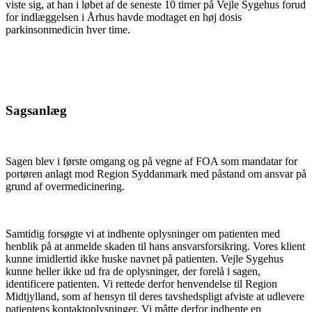
viste sig, at han i løbet af de seneste 10 timer på Vejle Sygehus forud
for indlæggelsen i Århus havde modtaget en høj dosis
parkinsonmedicin hver time.
Sagsanlæg
Sagen blev i første omgang og på vegne af FOA som mandatar for
portøren anlagt mod Region Syddanmark med påstand om ansvar på
grund af overmedicinering.
Samtidig forsøgte vi at indhente oplysninger om patienten med
henblik på at anmelde skaden til hans ansvarsforsikring. Vores klient
kunne imidlertid ikke huske navnet på patienten. Vejle Sygehus
kunne heller ikke ud fra de oplysninger, der forelå i sagen,
identificere patienten. Vi rettede derfor henvendelse til Region
Midtjylland, som af hensyn til deres tavshedspligt afviste at udlevere
patientens kontaktoplysninger. Vi måtte derfor indhente en