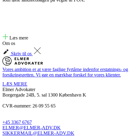
Læs mere
Om os
Skriv til os
Vores ambition er at være faglige fyrtårne indenfor erstatnings- og
forsikringsretten. Vi gør en mærkbar forskel for vores klienter.
LÆS MERE
Elmer Advokater
Borgergade 24B, 5. sal
1300 København K
CVR-nummer: 26 09 55 65
+45 3367 6767
ELMER@ELMER-ADV.DK
SIKKERMAIL@ELMER-ADV.DK