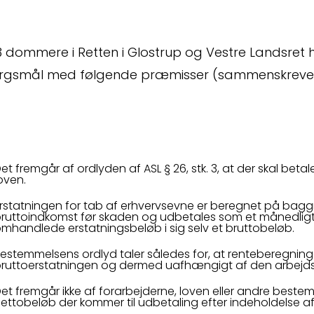
 dommere i Retten i Glostrup og Vestre Landsret ha
t
rgsmål med følgende præmisser (sammenskrevet, me
et fremgår af ordlyden af ASL § 26, stk. 3, at der skal beta
oven.
rstatningen for tab af erhvervsevne er beregnet på bagg
ruttoindkomst før skaden og udbetales som et månedligt s
mhandlede erstatningsbeløb i sig selv et bruttobeløb.
Kontakt
Om
estemmelsens ordlyd taler således for, at renteberegnin
ruttoerstatningen og dermed uafhængigt af den arbejd
Fagområder
Me
et fremgår ikke af forarbejderne, loven eller andre bestemm
ettobeløb der kommer til udbetaling efter indeholdelse af 