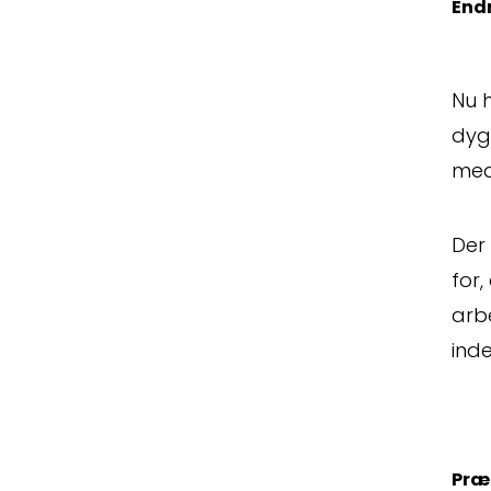
Endn
Nu h
dyg
Spørg
med
Der
for,
arbe
inde
Erstat
Præm