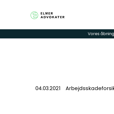
Vores åbningst
Har du spør
hjælp? Udfy
så kontakter
04.03.2021
Arbejdsskadeforsikr