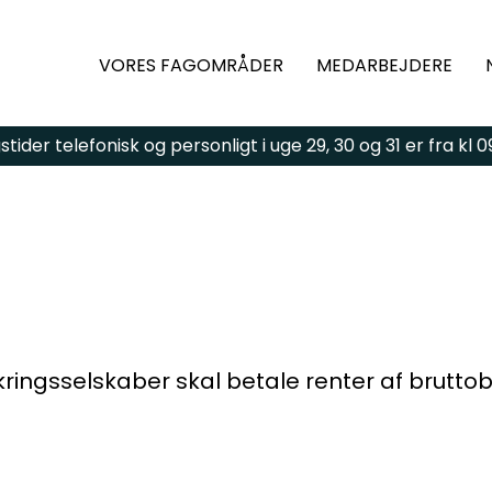
VORES FAGOMRÅDER
MEDARBEJDERE
ider telefonisk og personligt i uge 29, 30 og 31 er fra kl 09:
gsmål eller brug for
ld kontaktformularen,
 vi dig hurtigst muligt.
ings­selskaber skal betale renter af bruttobe