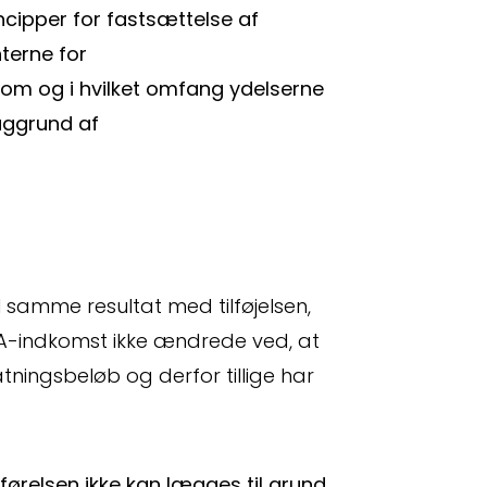
ncipper for fastsættelse af
terne for
 om og i hvilket omfang ydelserne
aggrund af
 samme resultat med tilføjelsen,
 A-indkomst ikke ændrede ved, at
ningsbeløb og derfor tillige har
sførelsen ikke kan lægges til grund,