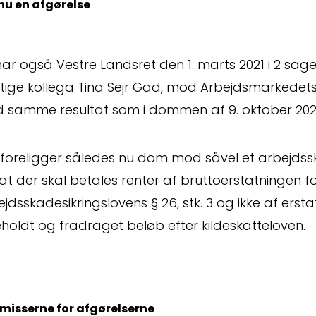
u en afgørelse
ar også Vestre Landsret den 1. marts 2021 i 2 sager
tige kollega Tina Sejr Gad, mod Arbejdsmarkedets
smål
 samme resultat som i dommen af 9. oktober 2020 
 foreligger således nu dom mod såvel et arbejdss
 at der skal betales renter af bruttoerstatningen 
jdsskadesikringslovens § 26, stk. 3 og ikke af ersta
holdt og fradraget beløb efter kildeskatteloven.
ningsopgø
isserne for afgørelserne