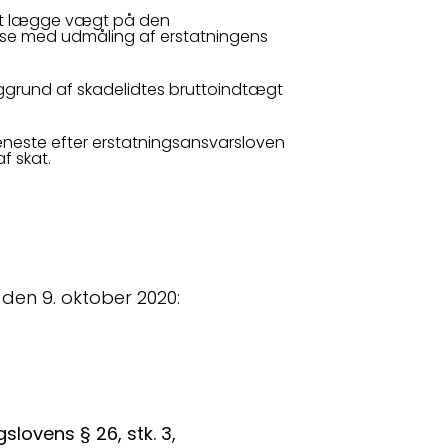
t at lægge vægt på den
lse med udmåling af erstatningens
ggrund af skadelidtes bruttoindtægt
tjeneste efter erstatningsansvarsloven
f skat.
den 9. oktober 2020:
slovens § 26, stk. 3,