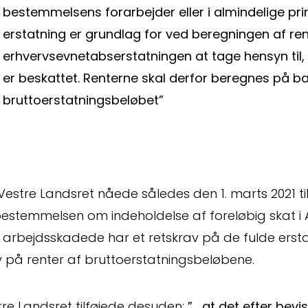
bestemmelsens forarbejder eller i almindelige pri
erstatning er grundlag for ved beregningen af ren
erhvervsevnetabserstatningen at tage hensyn til,
er beskattet. Renterne skal derfor beregnes på b
bruttoerstatningsbeløbet”
estre Landsret nåede således den 1. marts 2021 til
bestemmelsen om indeholdelse af foreløbig skat i
arbejdsskadede har et retskrav på de fulde erstat
v på renter af bruttoerstatningsbeløbene.
re Landsret tilføjede desuden:
” …at det efter bevi