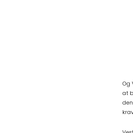
Og V
at 
den 
kra
Vest