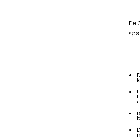
De 3
Kontak
spø
D
l
E
b
o
B
b
D
n