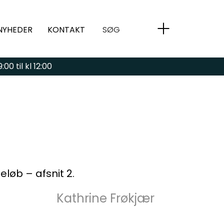
NYHEDER
KONTAKT
SØG
00 til kl 12:00
løb – afsnit 2.
Kathrine Frøkjær