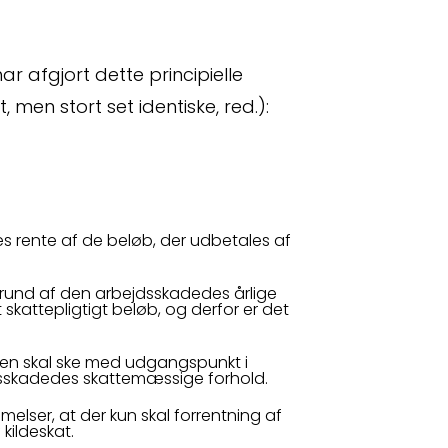
r afgjort dette principielle
n stort set identiske, red.):
les rente af de beløb, der udbetales af
rund af den arbejdsskadedes årlige
kattepligtigt beløb, og derfor er det
 os
Crossborder
gen skal ske med udgangspunkt i
sskadedes skattemæssige forhold.
darbejdere
Spørgsmål
elser, at der kun skal forrentning af
kildeskat.