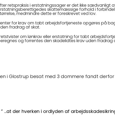
fter retspraksis i erstatningssager er det ikke sædvanlig
rstatningsberettigedes skattemæssige forhold i forbinde
tørrelse, medmindre dette er foreskrevet ved lov.
enter for krav om tabt arbejdsfortjeneste opgøres på ba
den fradrag af skat.
 retstvister om lønkrav eller erstatning for tabt arbejdsfor
eregnes og forrentes den skadelidtes krav uden fradrag a
ten i Glostrup besat med 3 dommere fandt derfor 
” …at der hverken i ordlyden af arbejdsskadesikring