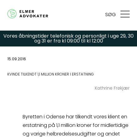
SØG
Vores åbningstider telefonisk og personligt i uge 29, 30
og 31 er fra kl 09:00 til kl 12:00
15.09.2016
Har du spørgsmål
KVINDE TILKENDT 1,1 MILLION KRONER I ERSTATNING
eller brug for hjælp?
Kathrine Frøkjær
Udfyld
Byretten i Odense har tilkendt vores klient en
kontaktformularen,
erstatning på 1,1 million kroner for midlertidige
og varige helbredelsesudgifter og andet