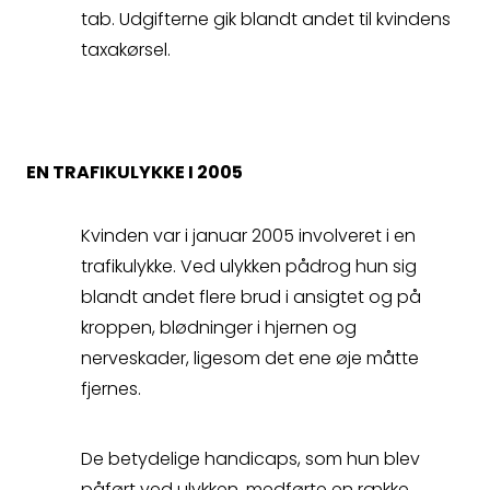
så kontakter vi dig
tab. Udgifterne gik blandt andet til kvindens
taxakørsel.
hurtigst muligt.
EN TRAFIKULYKKE I 2005
Kvinden var i januar 2005 involveret i en
trafikulykke. Ved ulykken pådrog hun sig
blandt andet flere brud i ansigtet og på
kroppen, blødninger i hjernen og
Spørgsmål
nerveskader, ligesom det ene øje måtte
fjernes.
Erstatningsopgørelse
De betydelige handicaps, som hun blev
påført ved ulykken, medførte en række